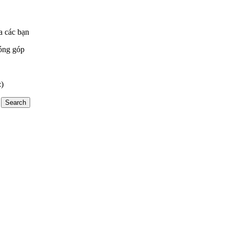
a các bạn
óng góp
:)