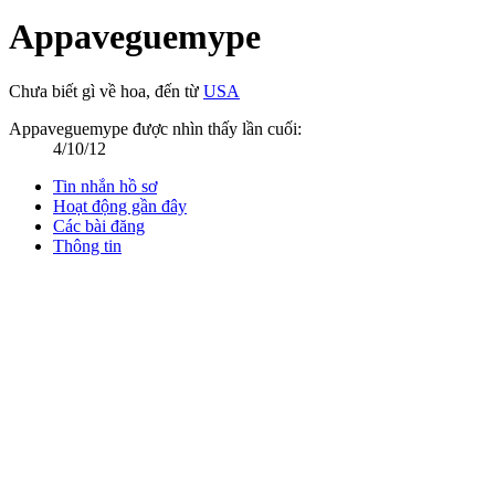
Appaveguemype
Chưa biết gì về hoa
,
đến từ
USA
Appaveguemype được nhìn thấy lần cuối:
4/10/12
Tin nhắn hồ sơ
Hoạt động gần đây
Các bài đăng
Thông tin