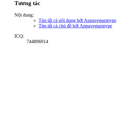
Tương tác
Nội dung:
Tìm tất cả nội dung bởi Appaveguemype
Tìm tất cả chủ đề bởi Appaveguemype
ICQ:
744896914