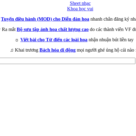
Sheet nhạc
Khoa học vui
►
Tuyển điều hành (MOD) cho Diễn đàn hoa
nhanh chân đăng ký nh
 Ra mắt
Bộ sưu tập ảnh hoa chất lượng cao
do các thành viên VF đ
☼
Viết bài cho Từ điển các loài hoa
nhận nhuận bút liền tay
♫ Khai trương
Bách hóa di động
mọi người ghé ủng hộ cái nào 