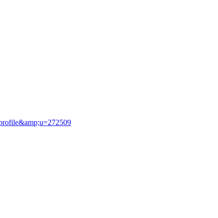
wprofile&amp;u=272509