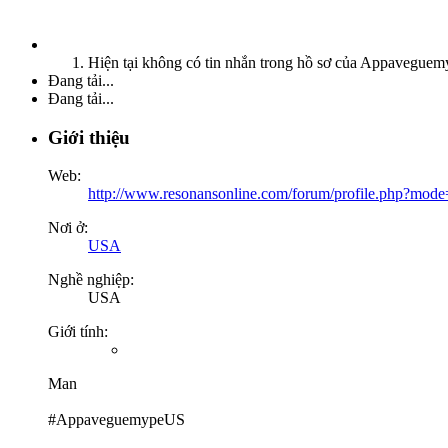
Hiện tại không có tin nhắn trong hồ sơ của Appaveguem
Đang tải...
Đang tải...
Giới thiệu
Web:
http://www.resonansonline.com/forum/profile.php?mo
Nơi ở:
USA
Nghề nghiệp:
USA
Giới tính:
Man
#AppaveguemypeUS