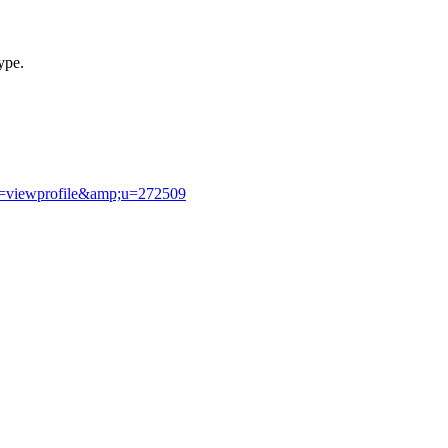
ype.
de=viewprofile&amp;u=272509