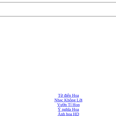
Từ điển Hoa
Nhạc Không Lời
Vườn Tí Hon
Ý nghĩa Hoa
Ảnh hoa HD