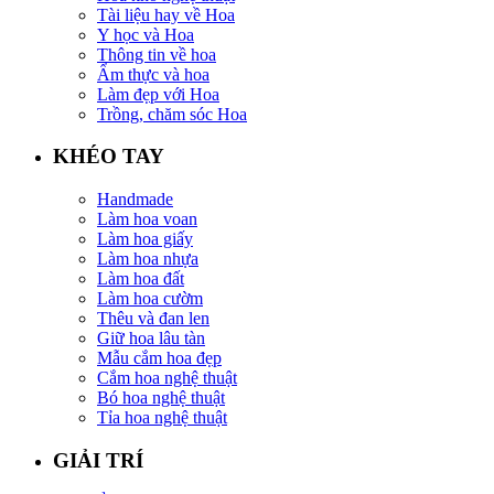
Tài liệu hay về Hoa
Y học và Hoa
Thông tin về hoa
Ẩm thực và hoa
Làm đẹp với Hoa
Trồng, chăm sóc Hoa
KHÉO TAY
Handmade
Làm hoa voan
Làm hoa giấy
Làm hoa nhựa
Làm hoa đất
Làm hoa cườm
Thêu và đan len
Giữ hoa lâu tàn
Mẫu cắm hoa đẹp
Cắm hoa nghệ thuật
Bó hoa nghệ thuật
Tỉa hoa nghệ thuật
GIẢI TRÍ