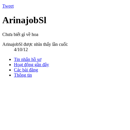
Tweet
ArinajobSl
Chưa biết gì về hoa
ArinajobSl được nhìn thấy lần cuối:
4/10/12
Tin nhắn hồ sơ
Hoạt động gần đây
Các bài đăng
Thông tin