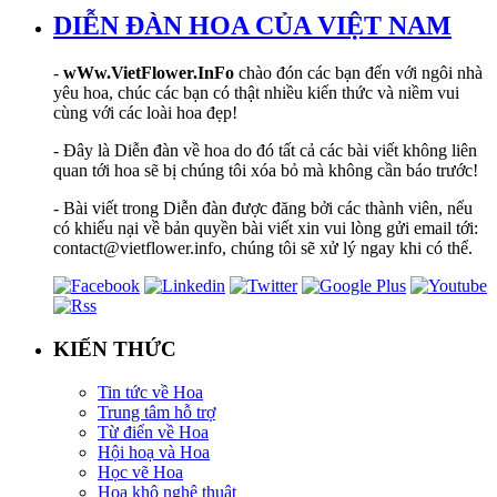
DIỄN ĐÀN HOA CỦA VIỆT NAM
-
wWw.VietFlower.InFo
chào đón các bạn đến với ngôi nhà
yêu hoa, chúc các bạn có thật nhiều kiến thức và niềm vui
cùng với các loài hoa đẹp!
- Đây là Diễn đàn về hoa do đó tất cả các bài viết không liên
quan tới hoa sẽ bị chúng tôi xóa bỏ mà không cần báo trước!
- Bài viết trong Diễn đàn được đăng bởi các thành viên, nếu
có khiếu nại về bản quyền bài viết xin vui lòng gửi email tới:
contact@vietflower.info, chúng tôi sẽ xử lý ngay khi có thể.
KIẾN THỨC
Tin tức về Hoa
Trung tâm hỗ trợ
Từ điển về Hoa
Hội hoạ và Hoa
Học vẽ Hoa
Hoa khô nghệ thuật