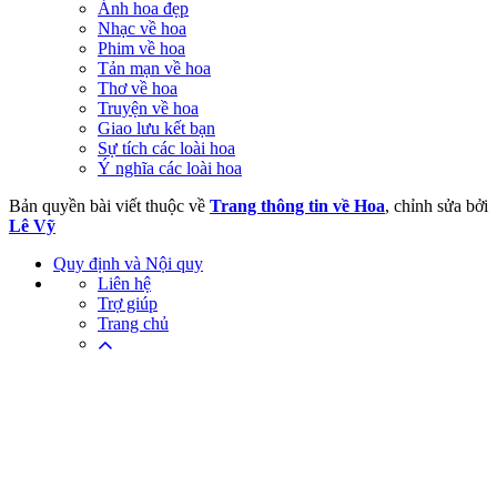
Ảnh hoa đẹp
Nhạc về hoa
Phim về hoa
Tản mạn về hoa
Thơ về hoa
Truyện về hoa
Giao lưu kết bạn
Sự tích các loài hoa
Ý nghĩa các loài hoa
Bản quyền bài viết thuộc về
Trang thông tin về Hoa
, chỉnh sửa bởi
Lê Vỹ
Quy định và Nội quy
Liên hệ
Trợ giúp
Trang chủ