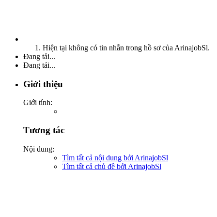
Hiện tại không có tin nhắn trong hồ sơ của ArinajobSl.
Đang tải...
Đang tải...
Giới thiệu
Giới tính:
Tương tác
Nội dung:
Tìm tất cả nội dung bởi ArinajobSl
Tìm tất cả chủ đề bởi ArinajobSl