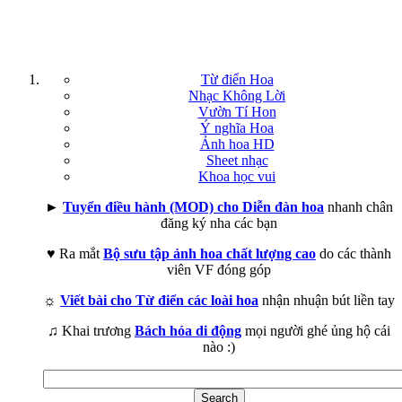
Từ điển Hoa
Nhạc Không Lời
Vườn Tí Hon
Ý nghĩa Hoa
Ảnh hoa HD
Sheet nhạc
Khoa học vui
►
Tuyển điều hành (MOD) cho Diễn đàn hoa
nhanh chân
đăng ký nha các bạn
♥ Ra mắt
Bộ sưu tập ảnh hoa chất lượng cao
do các thành
viên VF đóng góp
☼
Viết bài cho Từ điển các loài hoa
nhận nhuận bút liền tay
♫ Khai trương
Bách hóa di động
mọi người ghé ủng hộ cái
nào :)