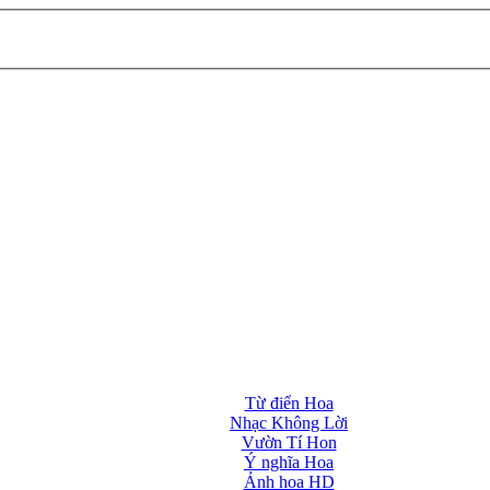
Từ điển Hoa
Nhạc Không Lời
Vườn Tí Hon
Ý nghĩa Hoa
Ảnh hoa HD