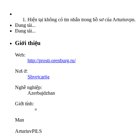
Hiện tại không có tin nhắn trong hồ sơ của Arturiuvpn.
Đang tải...
Đang tải...
Giới thiệu
Web:
http://prosti-orenburg.ru/
Nơi ở:
Shvejcarija
Nghề nghiệp:
Azerbajdzhan
Giới tính:
Man
ArturiuvPlLS