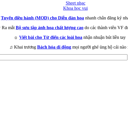
Sheet nhạc
Khoa học vui
►
Tuyển điều hành (MOD) cho Diễn đàn hoa
nhanh chân đăng ký nh
 Ra mắt
Bộ sưu tập ảnh hoa chất lượng cao
do các thành viên VF đ
☼
Viết bài cho Từ điển các loài hoa
nhận nhuận bút liền tay
♫ Khai trương
Bách hóa di động
mọi người ghé ủng hộ cái nào 