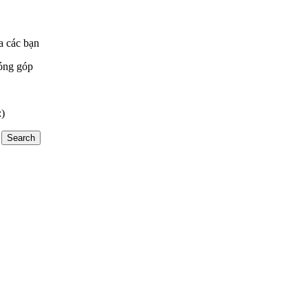
a các bạn
óng góp
:)