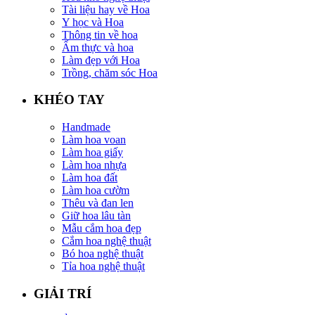
Tài liệu hay về Hoa
Y học và Hoa
Thông tin về hoa
Ẩm thực và hoa
Làm đẹp với Hoa
Trồng, chăm sóc Hoa
KHÉO TAY
Handmade
Làm hoa voan
Làm hoa giấy
Làm hoa nhựa
Làm hoa đất
Làm hoa cườm
Thêu và đan len
Giữ hoa lâu tàn
Mẫu cắm hoa đẹp
Cắm hoa nghệ thuật
Bó hoa nghệ thuật
Tỉa hoa nghệ thuật
GIẢI TRÍ