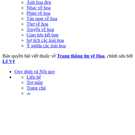
Ảnh hoa đẹp
Nhạc về hoa
Phim về hoa
Tản mạn về hoa
Thơ về hoa
Truyện về hoa
Giao lưu kết bạn
Sự tích các loài hoa
Ý nghĩa các loài hoa
Bản quyền bài viết thuộc về
Trang thông tin về Hoa
, chỉnh sửa bởi
Lê Vỹ
Quy định và Nội quy
Liên hệ
Trợ giúp
Trang chủ