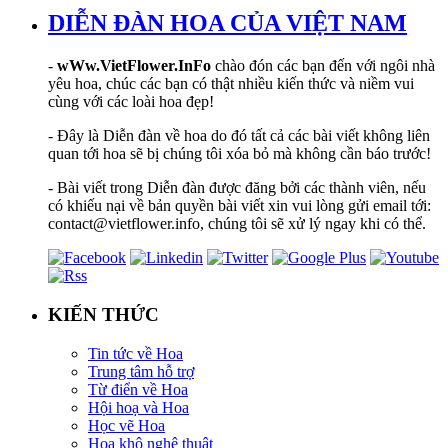
DIỄN ĐÀN HOA CỦA VIỆT NAM
-
wWw.VietFlower.InFo
chào đón các bạn đến với ngôi nhà
yêu hoa, chúc các bạn có thật nhiều kiến thức và niềm vui
cùng với các loài hoa đẹp!
- Đây là Diễn đàn về hoa do đó tất cả các bài viết không liên
quan tới hoa sẽ bị chúng tôi xóa bỏ mà không cần báo trước!
- Bài viết trong Diễn đàn được đăng bởi các thành viên, nếu
có khiếu nại về bản quyền bài viết xin vui lòng gửi email tới:
contact@vietflower.info, chúng tôi sẽ xử lý ngay khi có thể.
KIẾN THỨC
Tin tức về Hoa
Trung tâm hỗ trợ
Từ điển về Hoa
Hội hoạ và Hoa
Học vẽ Hoa
Hoa khô nghệ thuật