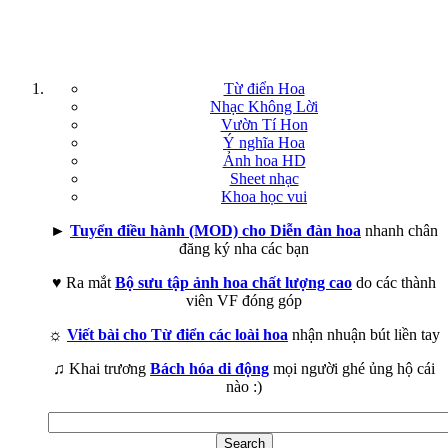
Từ điển Hoa
Nhạc Không Lời
Vườn Tí Hon
Ý nghĩa Hoa
Ảnh hoa HD
Sheet nhạc
Khoa học vui
►
Tuyển điều hành (MOD) cho Diễn đàn hoa
nhanh chân
đăng ký nha các bạn
♥ Ra mắt
Bộ sưu tập ảnh hoa chất lượng cao
do các thành
viên VF đóng góp
☼
Viết bài cho Từ điển các loài hoa
nhận nhuận bút liền tay
♫ Khai trương
Bách hóa di động
mọi người ghé ủng hộ cái
nào :)