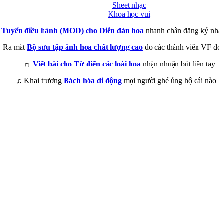
Sheet nhạc
Khoa học vui
►
Tuyển điều hành (MOD) cho Diễn đàn hoa
nhanh chân đăng ký nh
 Ra mắt
Bộ sưu tập ảnh hoa chất lượng cao
do các thành viên VF đ
☼
Viết bài cho Từ điển các loài hoa
nhận nhuận bút liền tay
♫ Khai trương
Bách hóa di động
mọi người ghé ủng hộ cái nào 