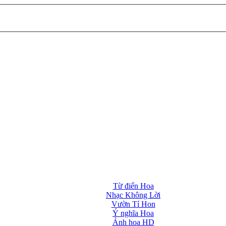
Từ điển Hoa
Nhạc Không Lời
Vườn Tí Hon
Ý nghĩa Hoa
Ảnh hoa HD