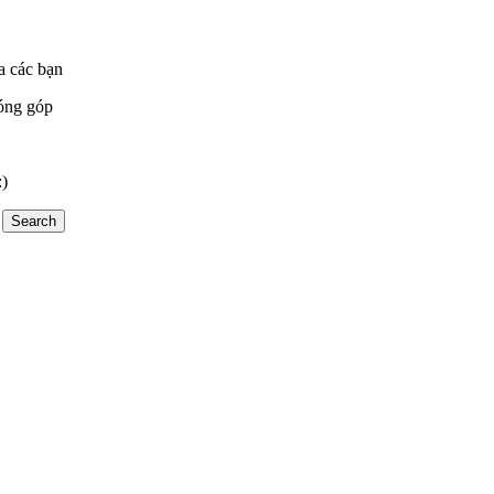
a các bạn
óng góp
:)