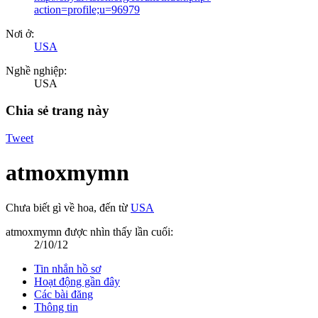
action=profile;u=96979
Nơi ở:
USA
Nghề nghiệp:
USA
Chia sẻ trang này
Tweet
atmoxmymn
Chưa biết gì về hoa
,
đến từ
USA
atmoxmymn được nhìn thấy lần cuối:
2/10/12
Tin nhắn hồ sơ
Hoạt động gần đây
Các bài đăng
Thông tin