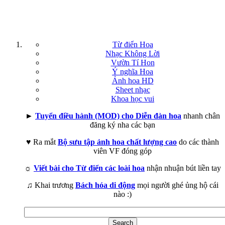
Từ điển Hoa
Nhạc Không Lời
Vườn Tí Hon
Ý nghĩa Hoa
Ảnh hoa HD
Sheet nhạc
Khoa học vui
►
Tuyển điều hành (MOD) cho Diễn đàn hoa
nhanh chân
đăng ký nha các bạn
♥ Ra mắt
Bộ sưu tập ảnh hoa chất lượng cao
do các thành
viên VF đóng góp
☼
Viết bài cho Từ điển các loài hoa
nhận nhuận bút liền tay
♫ Khai trương
Bách hóa di động
mọi người ghé ủng hộ cái
nào :)