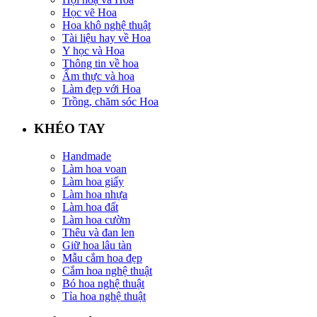
Học vẽ Hoa
Hoa khô nghệ thuật
Tài liệu hay về Hoa
Y học và Hoa
Thông tin về hoa
Ẩm thực và hoa
Làm đẹp với Hoa
Trồng, chăm sóc Hoa
KHÉO TAY
Handmade
Làm hoa voan
Làm hoa giấy
Làm hoa nhựa
Làm hoa đất
Làm hoa cườm
Thêu và đan len
Giữ hoa lâu tàn
Mẫu cắm hoa đẹp
Cắm hoa nghệ thuật
Bó hoa nghệ thuật
Tỉa hoa nghệ thuật