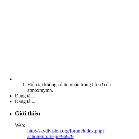
Hiện tại không có tin nhắn trong hồ sơ của
atmoxmymn.
Đang tải...
Đang tải...
Giới thiệu
Web:
http://skydivision.org/forum/index.php?
action=profile;u=96979