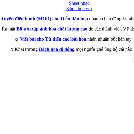
Sheet nhạc
Khoa học vui
►
Tuyển điều hành (MOD) cho Diễn đàn hoa
nhanh chân đăng ký nh
 Ra mắt
Bộ sưu tập ảnh hoa chất lượng cao
do các thành viên VF đ
☼
Viết bài cho Từ điển các loài hoa
nhận nhuận bút liền tay
♫ Khai trương
Bách hóa di động
mọi người ghé ủng hộ cái nào 