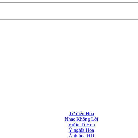
Từ điển Hoa
Nhạc Không Lời
Vườn Tí Hon
Ý nghĩa Hoa
Ảnh hoa HD