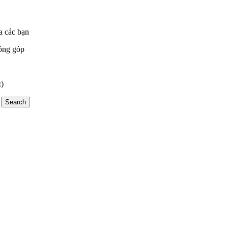
a các bạn
óng góp
:)