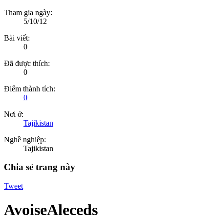
Tham gia ngày:
5/10/12
Bài viết:
0
Đã được thích:
0
Điểm thành tích:
0
Nơi ở:
Tajikistan
Nghề nghiệp:
Tajikistan
Chia sẻ trang này
Tweet
AvoiseAleceds