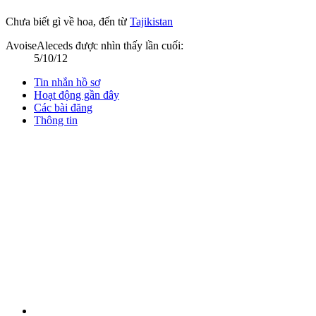
Chưa biết gì về hoa
,
đến từ
Tajikistan
AvoiseAleceds được nhìn thấy lần cuối:
5/10/12
Tin nhắn hồ sơ
Hoạt động gần đây
Các bài đăng
Thông tin