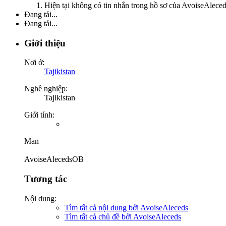
Hiện tại không có tin nhắn trong hồ sơ của AvoiseAleced
Đang tải...
Đang tải...
Giới thiệu
Nơi ở:
Tajikistan
Nghề nghiệp:
Tajikistan
Giới tính:
Man
AvoiseAlecedsOB
Tương tác
Nội dung:
Tìm tất cả nội dung bởi AvoiseAleceds
Tìm tất cả chủ đề bởi AvoiseAleceds