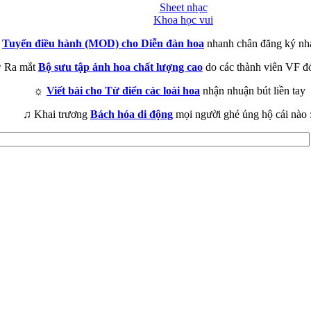
Sheet nhạc
Khoa học vui
►
Tuyển điều hành (MOD) cho Diễn đàn hoa
nhanh chân đăng ký nh
 Ra mắt
Bộ sưu tập ảnh hoa chất lượng cao
do các thành viên VF đ
☼
Viết bài cho Từ điển các loài hoa
nhận nhuận bút liền tay
♫ Khai trương
Bách hóa di động
mọi người ghé ủng hộ cái nào 