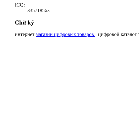
ICQ:
335718563
Chữ ký
интернет
магазин цифровых товаров
- цифровой каталог 