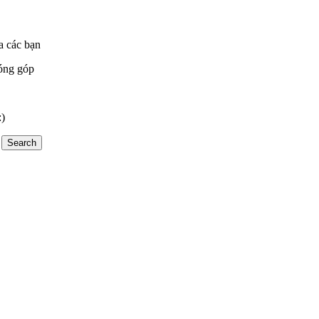
a các bạn
óng góp
:)