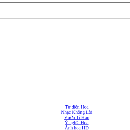
Từ điển Hoa
Nhạc Không Lời
Vườn Tí Hon
Ý nghĩa Hoa
Ảnh hoa HD