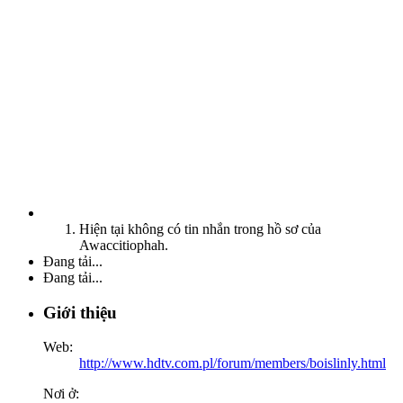
Hiện tại không có tin nhắn trong hồ sơ của
Awaccitiophah.
Đang tải...
Đang tải...
Giới thiệu
Web:
http://www.hdtv.com.pl/forum/members/boislinly.html
Nơi ở: