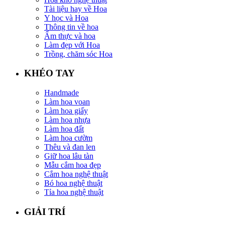
Tài liệu hay về Hoa
Y học và Hoa
Thông tin về hoa
Ẩm thực và hoa
Làm đẹp với Hoa
Trồng, chăm sóc Hoa
KHÉO TAY
Handmade
Làm hoa voan
Làm hoa giấy
Làm hoa nhựa
Làm hoa đất
Làm hoa cườm
Thêu và đan len
Giữ hoa lâu tàn
Mẫu cắm hoa đẹp
Cắm hoa nghệ thuật
Bó hoa nghệ thuật
Tỉa hoa nghệ thuật
GIẢI TRÍ