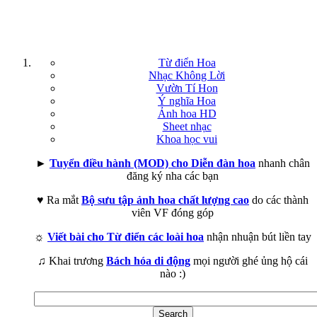
Từ điển Hoa
Nhạc Không Lời
Vườn Tí Hon
Ý nghĩa Hoa
Ảnh hoa HD
Sheet nhạc
Khoa học vui
►
Tuyển điều hành (MOD) cho Diễn đàn hoa
nhanh chân
đăng ký nha các bạn
♥ Ra mắt
Bộ sưu tập ảnh hoa chất lượng cao
do các thành
viên VF đóng góp
☼
Viết bài cho Từ điển các loài hoa
nhận nhuận bút liền tay
♫ Khai trương
Bách hóa di động
mọi người ghé ủng hộ cái
nào :)