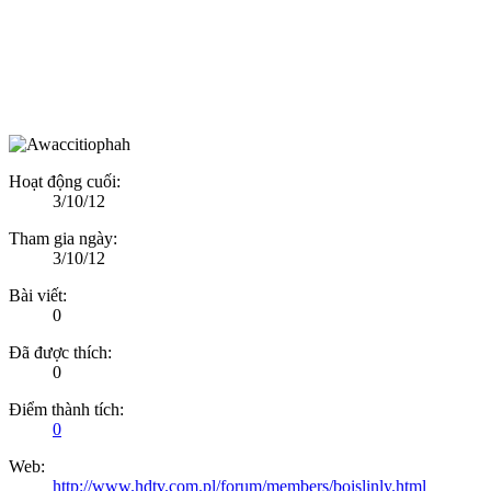
Hoạt động cuối:
3/10/12
Tham gia ngày:
3/10/12
Bài viết:
0
Đã được thích:
0
Điểm thành tích:
0
Web:
http://www.hdtv.com.pl/forum/members/boislinly.html