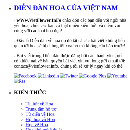
DIỄN ĐÀN HOA CỦA VIỆT NAM
-
wWw.VietFlower.InFo
chào đón các bạn đến với ngôi nhà
yêu hoa, chúc các bạn có thật nhiều kiến thức và niềm vui
cùng với các loài hoa đẹp!
- Đây là Diễn đàn về hoa do đó tất cả các bài viết không liên
quan tới hoa sẽ bị chúng tôi xóa bỏ mà không cần báo trước!
- Bài viết trong Diễn đàn được đăng bởi các thành viên, nếu
có khiếu nại về bản quyền bài viết xin vui lòng gửi email tới:
contact@vietflower.info, chúng tôi sẽ xử lý ngay khi có thể.
KIẾN THỨC
Tin tức về Hoa
Trung tâm hỗ trợ
Từ điển về Hoa
Hội hoạ và Hoa
Học vẽ Hoa
Hoa khô nghệ thuật