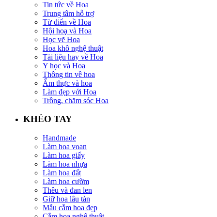
Tin tức về Hoa
Trung tâm hỗ trợ
Từ điển về Hoa
Hội hoạ và Hoa
Học vẽ Hoa
Hoa khô nghệ thuật
Tài liệu hay về Hoa
Y học và Hoa
Thông tin về hoa
Ẩm thực và hoa
Làm đẹp với Hoa
Trồng, chăm sóc Hoa
KHÉO TAY
Handmade
Làm hoa voan
Làm hoa giấy
Làm hoa nhựa
Làm hoa đất
Làm hoa cườm
Thêu và đan len
Giữ hoa lâu tàn
Mẫu cắm hoa đẹp
Cắm hoa nghệ thuật