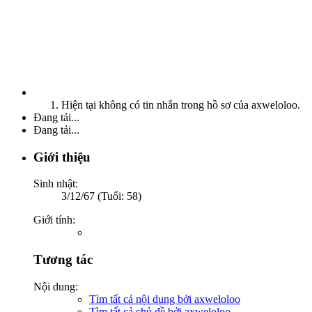
Hiện tại không có tin nhắn trong hồ sơ của axweloloo.
Đang tải...
Đang tải...
Giới thiệu
Sinh nhật:
3/12/67 (Tuổi: 58)
Giới tính:
Tương tác
Nội dung:
Tìm tất cả nội dung bởi axweloloo
Tìm tất cả chủ đề bởi axweloloo