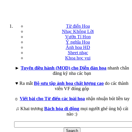
Từ điển Hoa
Nhạc Không Lời
Vườn Tí Hon
Ý nghĩa Hoa
Ảnh hoa HD
Sheet nhạc
Khoa học vui
►
Tuyển điều hành (MOD) cho Diễn đàn hoa
nhanh chân
đăng ký nha các bạn
♥ Ra mắt
Bộ sưu tập ảnh hoa chất lượng cao
do các thành
viên VF đóng góp
☼
Viết bài cho Từ điển các loài hoa
nhận nhuận bút liền tay
♫ Khai trương
Bách hóa di động
mọi người ghé ủng hộ cái
nào :)