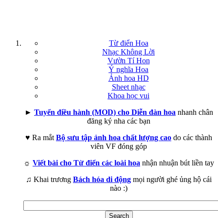
Từ điển Hoa
Nhạc Không Lời
Vườn Tí Hon
Ý nghĩa Hoa
Ảnh hoa HD
Sheet nhạc
Khoa học vui
►
Tuyển điều hành (MOD) cho Diễn đàn hoa
nhanh chân
đăng ký nha các bạn
♥ Ra mắt
Bộ sưu tập ảnh hoa chất lượng cao
do các thành
viên VF đóng góp
☼
Viết bài cho Từ điển các loài hoa
nhận nhuận bút liền tay
♫ Khai trương
Bách hóa di động
mọi người ghé ủng hộ cái
nào :)