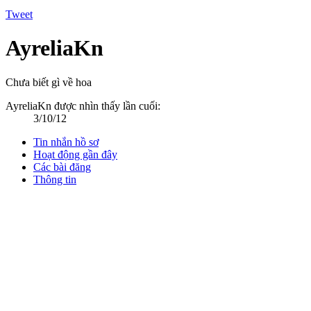
Tweet
AyreliaKn
Chưa biết gì về hoa
AyreliaKn được nhìn thấy lần cuối:
3/10/12
Tin nhắn hồ sơ
Hoạt động gần đây
Các bài đăng
Thông tin