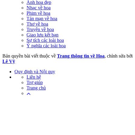
Ảnh hoa đẹp
Nhạc về hoa
Phim về hoa
Tản mạn về hoa
Thơ về hoa
Truyện về hoa
Giao lưu kết bạn
Sự tích các loài hoa
Ý nghĩa các loài hoa
Bản quyền bài viết thuộc về
Trang thông tin về Hoa
, chỉnh sửa bởi
Lê Vỹ
Quy định và Nội quy
Liên hệ
Trợ giúp
Trang chủ