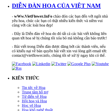
DIỄN ĐÀN HOA CỦA VIỆT NAM
-
wWw.VietFlower.InFo
chào đón các bạn đến với ngôi nhà
yêu hoa, chúc các bạn có thật nhiều kiến thức và niềm vui
cùng với các loài hoa đẹp!
- Đây là Diễn đàn về hoa do đó tất cả các bài viết không liên
quan tới hoa sẽ bị chúng tôi xóa bỏ mà không cần báo trước!
- Bài viết trong Diễn đàn được đăng bởi các thành viên, nếu
có khiếu nại về bản quyền bài viết xin vui lòng gửi email tới:
contact@vietflower.info, chúng tôi sẽ xử lý ngay khi có thể.
KIẾN THỨC
Tin tức về Hoa
Trung tâm hỗ trợ
Từ điển về Hoa
Hội hoạ và Hoa
Học vẽ Hoa
Hoa khô nghệ thuật