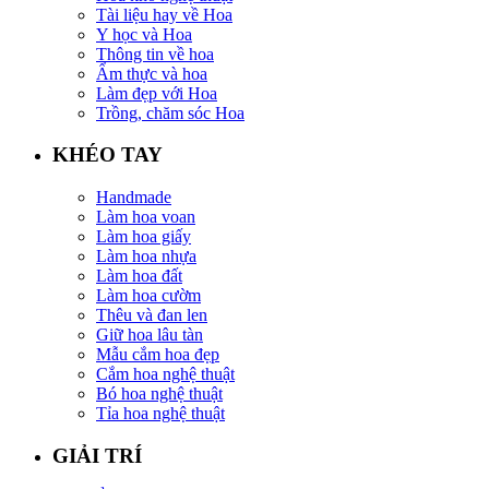
Tài liệu hay về Hoa
Y học và Hoa
Thông tin về hoa
Ẩm thực và hoa
Làm đẹp với Hoa
Trồng, chăm sóc Hoa
KHÉO TAY
Handmade
Làm hoa voan
Làm hoa giấy
Làm hoa nhựa
Làm hoa đất
Làm hoa cườm
Thêu và đan len
Giữ hoa lâu tàn
Mẫu cắm hoa đẹp
Cắm hoa nghệ thuật
Bó hoa nghệ thuật
Tỉa hoa nghệ thuật
GIẢI TRÍ