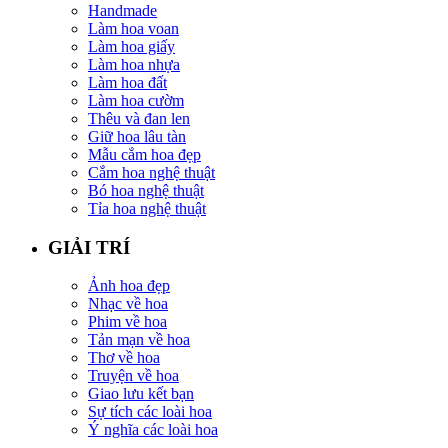
Handmade
Làm hoa voan
Làm hoa giấy
Làm hoa nhựa
Làm hoa đất
Làm hoa cườm
Thêu và đan len
Giữ hoa lâu tàn
Mẫu cắm hoa đẹp
Cắm hoa nghệ thuật
Bó hoa nghệ thuật
Tỉa hoa nghệ thuật
GIẢI TRÍ
Ảnh hoa đẹp
Nhạc về hoa
Phim về hoa
Tản mạn về hoa
Thơ về hoa
Truyện về hoa
Giao lưu kết bạn
Sự tích các loài hoa
Ý nghĩa các loài hoa