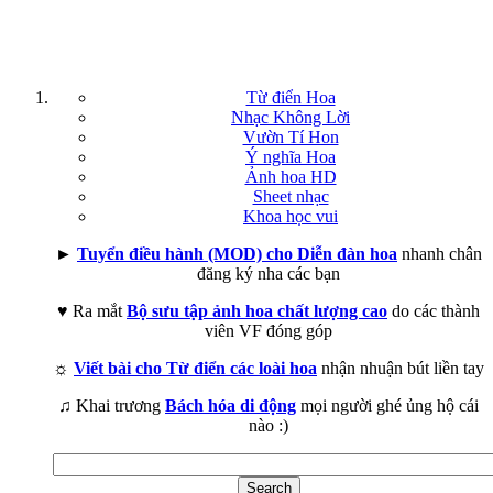
Từ điển Hoa
Nhạc Không Lời
Vườn Tí Hon
Ý nghĩa Hoa
Ảnh hoa HD
Sheet nhạc
Khoa học vui
►
Tuyển điều hành (MOD) cho Diễn đàn hoa
nhanh chân
đăng ký nha các bạn
♥ Ra mắt
Bộ sưu tập ảnh hoa chất lượng cao
do các thành
viên VF đóng góp
☼
Viết bài cho Từ điển các loài hoa
nhận nhuận bút liền tay
♫ Khai trương
Bách hóa di động
mọi người ghé ủng hộ cái
nào :)