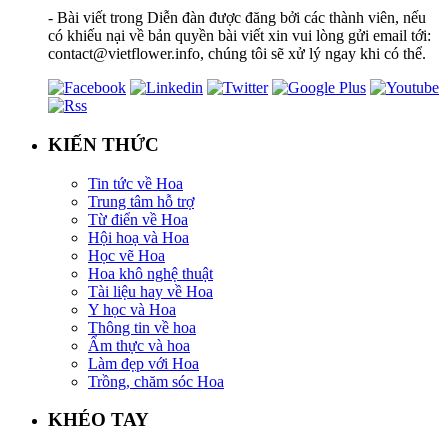
- Bài viết trong Diễn đàn được đăng bởi các thành viên, nếu
có khiếu nại về bản quyền bài viết xin vui lòng gửi email tới:
contact@vietflower.info, chúng tôi sẽ xử lý ngay khi có thể.
KIẾN THỨC
Tin tức về Hoa
Trung tâm hỗ trợ
Từ điển về Hoa
Hội hoạ và Hoa
Học vẽ Hoa
Hoa khô nghệ thuật
Tài liệu hay về Hoa
Y học và Hoa
Thông tin về hoa
Ẩm thực và hoa
Làm đẹp với Hoa
Trồng, chăm sóc Hoa
KHÉO TAY