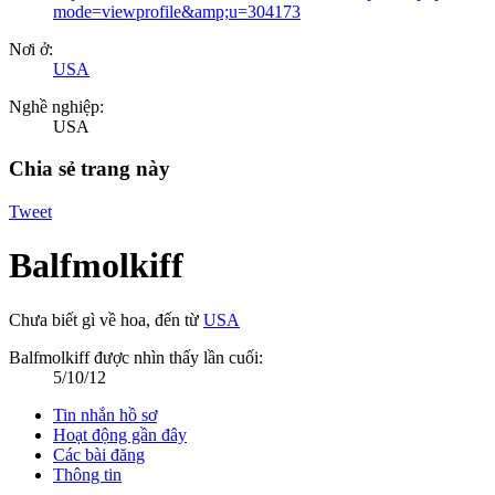
mode=viewprofile&amp;u=304173
Nơi ở:
USA
Nghề nghiệp:
USA
Chia sẻ trang này
Tweet
Balfmolkiff
Chưa biết gì về hoa
,
đến từ
USA
Balfmolkiff được nhìn thấy lần cuối:
5/10/12
Tin nhắn hồ sơ
Hoạt động gần đây
Các bài đăng
Thông tin