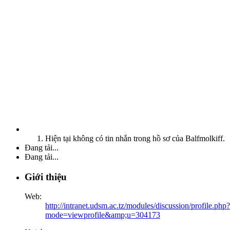
Hiện tại không có tin nhắn trong hồ sơ của Balfmolkiff.
Đang tải...
Đang tải...
Giới thiệu
Web:
http://intranet.udsm.ac.tz/modules/discussion/profile.php?
mode=viewprofile&amp;u=304173