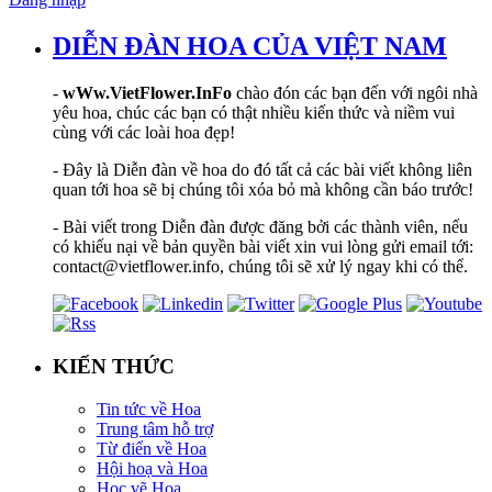
DIỄN ĐÀN HOA CỦA VIỆT NAM
-
wWw.VietFlower.InFo
chào đón các bạn đến với ngôi nhà
yêu hoa, chúc các bạn có thật nhiều kiến thức và niềm vui
cùng với các loài hoa đẹp!
- Đây là Diễn đàn về hoa do đó tất cả các bài viết không liên
quan tới hoa sẽ bị chúng tôi xóa bỏ mà không cần báo trước!
- Bài viết trong Diễn đàn được đăng bởi các thành viên, nếu
có khiếu nại về bản quyền bài viết xin vui lòng gửi email tới:
contact@vietflower.info, chúng tôi sẽ xử lý ngay khi có thể.
KIẾN THỨC
Tin tức về Hoa
Trung tâm hỗ trợ
Từ điển về Hoa
Hội hoạ và Hoa
Học vẽ Hoa