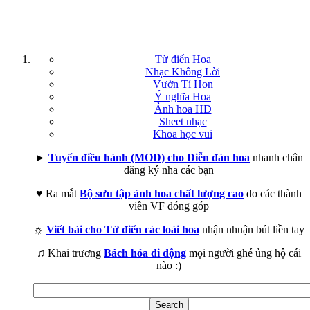
Từ điển Hoa
Nhạc Không Lời
Vườn Tí Hon
Ý nghĩa Hoa
Ảnh hoa HD
Sheet nhạc
Khoa học vui
►
Tuyển điều hành (MOD) cho Diễn đàn hoa
nhanh chân
đăng ký nha các bạn
♥ Ra mắt
Bộ sưu tập ảnh hoa chất lượng cao
do các thành
viên VF đóng góp
☼
Viết bài cho Từ điển các loài hoa
nhận nhuận bút liền tay
♫ Khai trương
Bách hóa di động
mọi người ghé ủng hộ cái
nào :)