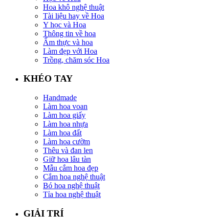
Hoa khô nghệ thuật
Tài liệu hay về Hoa
Y học và Hoa
Thông tin về hoa
Ẩm thực và hoa
Làm đẹp với Hoa
Trồng, chăm sóc Hoa
KHÉO TAY
Handmade
Làm hoa voan
Làm hoa giấy
Làm hoa nhựa
Làm hoa đất
Làm hoa cườm
Thêu và đan len
Giữ hoa lâu tàn
Mẫu cắm hoa đẹp
Cắm hoa nghệ thuật
Bó hoa nghệ thuật
Tỉa hoa nghệ thuật
GIẢI TRÍ