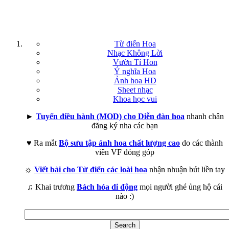
Từ điển Hoa
Nhạc Không Lời
Vườn Tí Hon
Ý nghĩa Hoa
Ảnh hoa HD
Sheet nhạc
Khoa học vui
►
Tuyển điều hành (MOD) cho Diễn đàn hoa
nhanh chân
đăng ký nha các bạn
♥ Ra mắt
Bộ sưu tập ảnh hoa chất lượng cao
do các thành
viên VF đóng góp
☼
Viết bài cho Từ điển các loài hoa
nhận nhuận bút liền tay
♫ Khai trương
Bách hóa di động
mọi người ghé ủng hộ cái
nào :)