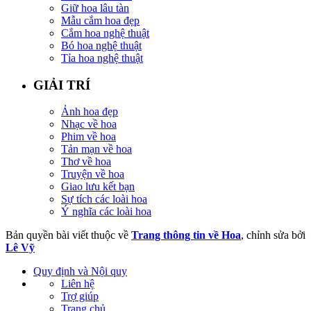
Giữ hoa lâu tàn
Mẫu cắm hoa đẹp
Cắm hoa nghệ thuật
Bó hoa nghệ thuật
Tỉa hoa nghệ thuật
GIẢI TRÍ
Ảnh hoa đẹp
Nhạc về hoa
Phim về hoa
Tản mạn về hoa
Thơ về hoa
Truyện về hoa
Giao lưu kết bạn
Sự tích các loài hoa
Ý nghĩa các loài hoa
Bản quyền bài viết thuộc về
Trang thông tin về Hoa
, chỉnh sửa bởi
Lê Vỹ
Quy định và Nội quy
Liên hệ
Trợ giúp
Trang chủ