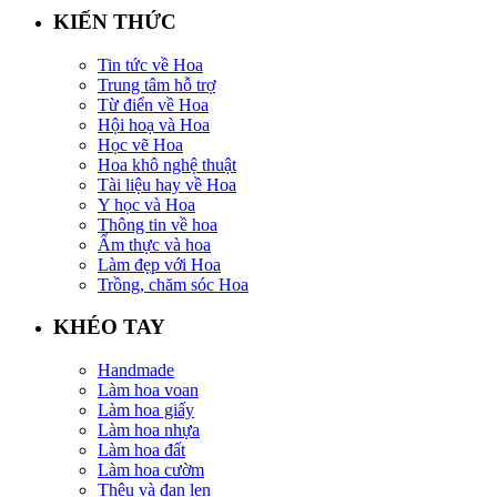
KIẾN THỨC
Tin tức về Hoa
Trung tâm hỗ trợ
Từ điển về Hoa
Hội hoạ và Hoa
Học vẽ Hoa
Hoa khô nghệ thuật
Tài liệu hay về Hoa
Y học và Hoa
Thông tin về hoa
Ẩm thực và hoa
Làm đẹp với Hoa
Trồng, chăm sóc Hoa
KHÉO TAY
Handmade
Làm hoa voan
Làm hoa giấy
Làm hoa nhựa
Làm hoa đất
Làm hoa cườm
Thêu và đan len