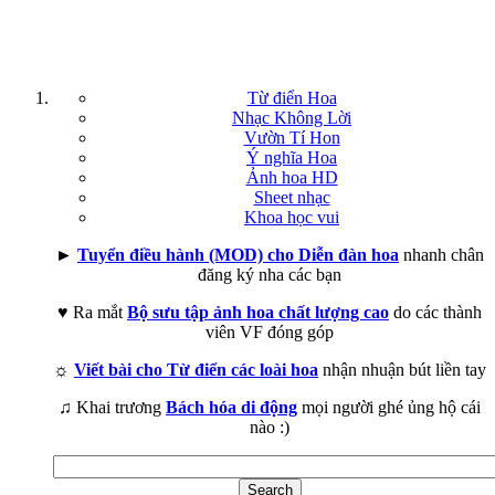
Từ điển Hoa
Nhạc Không Lời
Vườn Tí Hon
Ý nghĩa Hoa
Ảnh hoa HD
Sheet nhạc
Khoa học vui
►
Tuyển điều hành (MOD) cho Diễn đàn hoa
nhanh chân
đăng ký nha các bạn
♥ Ra mắt
Bộ sưu tập ảnh hoa chất lượng cao
do các thành
viên VF đóng góp
☼
Viết bài cho Từ điển các loài hoa
nhận nhuận bút liền tay
♫ Khai trương
Bách hóa di động
mọi người ghé ủng hộ cái
nào :)