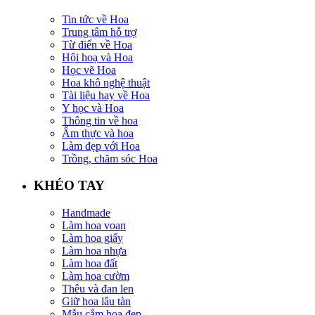
Tin tức về Hoa
Trung tâm hỗ trợ
Từ điển về Hoa
Hội hoạ và Hoa
Học vẽ Hoa
Hoa khô nghệ thuật
Tài liệu hay về Hoa
Y học và Hoa
Thông tin về hoa
Ẩm thực và hoa
Làm đẹp với Hoa
Trồng, chăm sóc Hoa
KHÉO TAY
Handmade
Làm hoa voan
Làm hoa giấy
Làm hoa nhựa
Làm hoa đất
Làm hoa cườm
Thêu và đan len
Giữ hoa lâu tàn
Mẫu cắm hoa đẹp