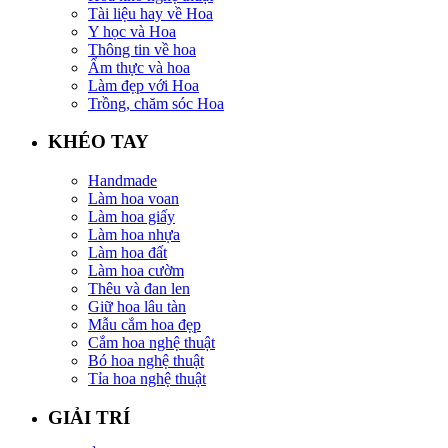
Tài liệu hay về Hoa
Y học và Hoa
Thông tin về hoa
Ẩm thực và hoa
Làm đẹp với Hoa
Trồng, chăm sóc Hoa
KHÉO TAY
Handmade
Làm hoa voan
Làm hoa giấy
Làm hoa nhựa
Làm hoa đất
Làm hoa cườm
Thêu và đan len
Giữ hoa lâu tàn
Mẫu cắm hoa đẹp
Cắm hoa nghệ thuật
Bó hoa nghệ thuật
Tỉa hoa nghệ thuật
GIẢI TRÍ