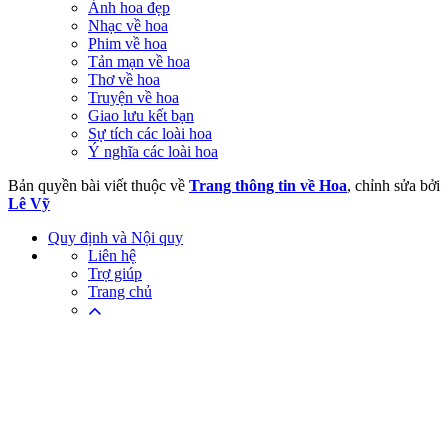
Ảnh hoa đẹp
Nhạc về hoa
Phim về hoa
Tản mạn về hoa
Thơ về hoa
Truyện về hoa
Giao lưu kết bạn
Sự tích các loài hoa
Ý nghĩa các loài hoa
Bản quyền bài viết thuộc về
Trang thông tin về Hoa
, chỉnh sửa bởi
Lê Vỹ
Quy định và Nội quy
Liên hệ
Trợ giúp
Trang chủ