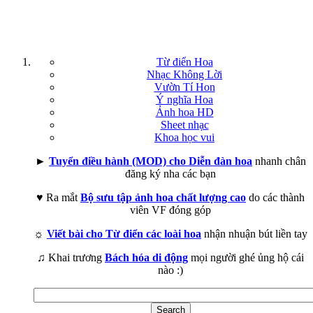
Từ điển Hoa
Nhạc Không Lời
Vườn Tí Hon
Ý nghĩa Hoa
Ảnh hoa HD
Sheet nhạc
Khoa học vui
►
Tuyển điều hành (MOD) cho Diễn đàn hoa
nhanh chân
đăng ký nha các bạn
♥ Ra mắt
Bộ sưu tập ảnh hoa chất lượng cao
do các thành
viên VF đóng góp
☼
Viết bài cho Từ điển các loài hoa
nhận nhuận bút liền tay
♫ Khai trương
Bách hóa di động
mọi người ghé ủng hộ cái
nào :)