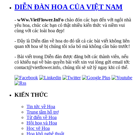
DIỄN ĐÀN HOA CỦA VIỆT NAM
-
wWw.VietFlower.InFo
chào đón các bạn đến với ngôi nhà
yêu hoa, chúc các bạn có thật nhiều kiến thức và niềm vui
cùng với các loài hoa đẹp!
- Đây là Diễn đàn về hoa do đó tất cả các bài viết không liên
quan tới hoa sẽ bị chúng tôi xóa bỏ mà không cần báo trước!
- Bài viết trong Diễn đàn được đăng bởi các thành viên, nếu
có khiếu nại về bản quyền bài viết xin vui lòng gửi email tới:
contact@vietflower.info, chúng tôi sẽ xử lý ngay khi có thể.
KIẾN THỨC
Tin tức về Hoa
Trung tâm hỗ trợ
Từ điển về Hoa
Hội hoạ và Hoa
Học vẽ Hoa
Hoa khô nghệ thuật