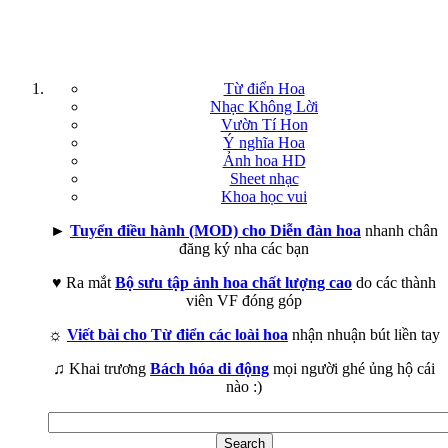
Từ điển Hoa
Nhạc Không Lời
Vườn Tí Hon
Ý nghĩa Hoa
Ảnh hoa HD
Sheet nhạc
Khoa học vui
►
Tuyển điều hành (MOD) cho Diễn đàn hoa
nhanh chân
đăng ký nha các bạn
♥ Ra mắt
Bộ sưu tập ảnh hoa chất lượng cao
do các thành
viên VF đóng góp
☼
Viết bài cho Từ điển các loài hoa
nhận nhuận bút liền tay
♫ Khai trương
Bách hóa di động
mọi người ghé ủng hộ cái
nào :)