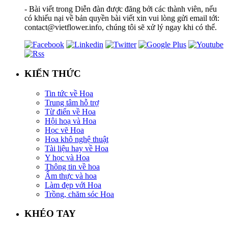
- Bài viết trong Diễn đàn được đăng bởi các thành viên, nếu
có khiếu nại về bản quyền bài viết xin vui lòng gửi email tới:
contact@vietflower.info, chúng tôi sẽ xử lý ngay khi có thể.
KIẾN THỨC
Tin tức về Hoa
Trung tâm hỗ trợ
Từ điển về Hoa
Hội hoạ và Hoa
Học vẽ Hoa
Hoa khô nghệ thuật
Tài liệu hay về Hoa
Y học và Hoa
Thông tin về hoa
Ẩm thực và hoa
Làm đẹp với Hoa
Trồng, chăm sóc Hoa
KHÉO TAY