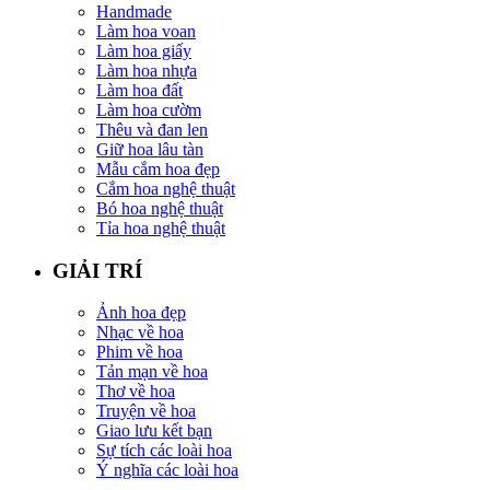
Handmade
Làm hoa voan
Làm hoa giấy
Làm hoa nhựa
Làm hoa đất
Làm hoa cườm
Thêu và đan len
Giữ hoa lâu tàn
Mẫu cắm hoa đẹp
Cắm hoa nghệ thuật
Bó hoa nghệ thuật
Tỉa hoa nghệ thuật
GIẢI TRÍ
Ảnh hoa đẹp
Nhạc về hoa
Phim về hoa
Tản mạn về hoa
Thơ về hoa
Truyện về hoa
Giao lưu kết bạn
Sự tích các loài hoa
Ý nghĩa các loài hoa