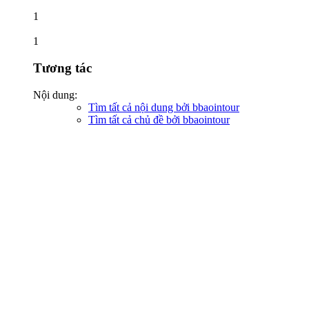
1
1
Tương tác
Nội dung:
Tìm tất cả nội dung bởi bbaointour
Tìm tất cả chủ đề bởi bbaointour