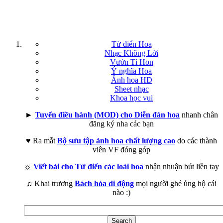
Từ điển Hoa
Nhạc Không Lời
Vườn Tí Hon
Ý nghĩa Hoa
Ảnh hoa HD
Sheet nhạc
Khoa học vui
►
Tuyển điều hành (MOD) cho Diễn đàn hoa
nhanh chân
đăng ký nha các bạn
♥ Ra mắt
Bộ sưu tập ảnh hoa chất lượng cao
do các thành
viên VF đóng góp
☼
Viết bài cho Từ điển các loài hoa
nhận nhuận bút liền tay
♫ Khai trương
Bách hóa di động
mọi người ghé ủng hộ cái
nào :)