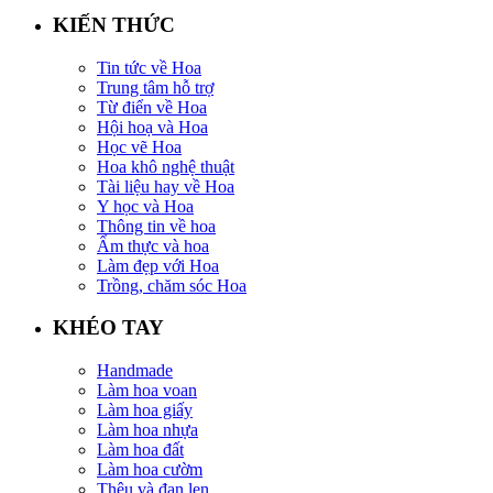
KIẾN THỨC
Tin tức về Hoa
Trung tâm hỗ trợ
Từ điển về Hoa
Hội hoạ và Hoa
Học vẽ Hoa
Hoa khô nghệ thuật
Tài liệu hay về Hoa
Y học và Hoa
Thông tin về hoa
Ẩm thực và hoa
Làm đẹp với Hoa
Trồng, chăm sóc Hoa
KHÉO TAY
Handmade
Làm hoa voan
Làm hoa giấy
Làm hoa nhựa
Làm hoa đất
Làm hoa cườm
Thêu và đan len