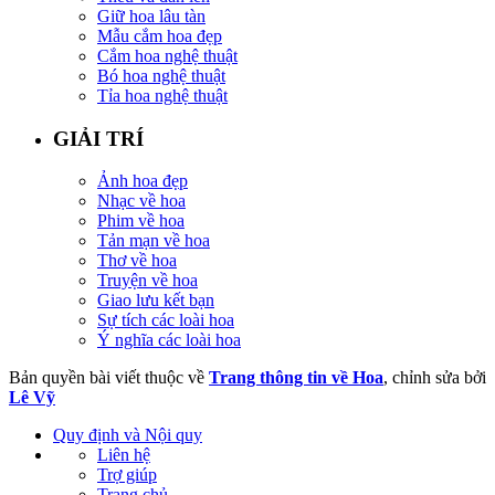
Giữ hoa lâu tàn
Mẫu cắm hoa đẹp
Cắm hoa nghệ thuật
Bó hoa nghệ thuật
Tỉa hoa nghệ thuật
GIẢI TRÍ
Ảnh hoa đẹp
Nhạc về hoa
Phim về hoa
Tản mạn về hoa
Thơ về hoa
Truyện về hoa
Giao lưu kết bạn
Sự tích các loài hoa
Ý nghĩa các loài hoa
Bản quyền bài viết thuộc về
Trang thông tin về Hoa
, chỉnh sửa bởi
Lê Vỹ
Quy định và Nội quy
Liên hệ
Trợ giúp
Trang chủ