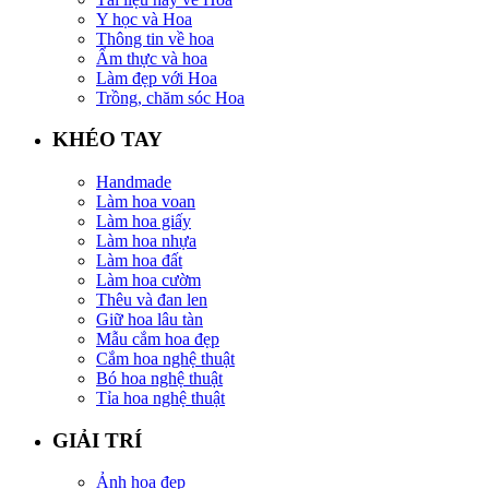
Y học và Hoa
Thông tin về hoa
Ẩm thực và hoa
Làm đẹp với Hoa
Trồng, chăm sóc Hoa
KHÉO TAY
Handmade
Làm hoa voan
Làm hoa giấy
Làm hoa nhựa
Làm hoa đất
Làm hoa cườm
Thêu và đan len
Giữ hoa lâu tàn
Mẫu cắm hoa đẹp
Cắm hoa nghệ thuật
Bó hoa nghệ thuật
Tỉa hoa nghệ thuật
GIẢI TRÍ
Ảnh hoa đẹp