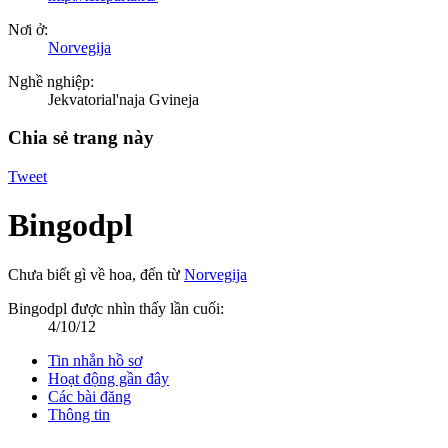
Nơi ở:
Norvegija
Nghề nghiệp:
Jekvatorial'naja Gvineja
Chia sẻ trang này
Tweet
Bingodpl
Chưa biết gì về hoa
,
đến từ
Norvegija
Bingodpl được nhìn thấy lần cuối:
4/10/12
Tin nhắn hồ sơ
Hoạt động gần đây
Các bài đăng
Thông tin