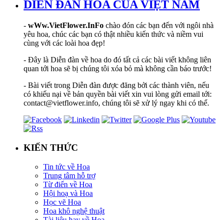
DIỄN ĐÀN HOA CỦA VIỆT NAM
-
wWw.VietFlower.InFo
chào đón các bạn đến với ngôi nhà
yêu hoa, chúc các bạn có thật nhiều kiến thức và niềm vui
cùng với các loài hoa đẹp!
- Đây là Diễn đàn về hoa do đó tất cả các bài viết không liên
quan tới hoa sẽ bị chúng tôi xóa bỏ mà không cần báo trước!
- Bài viết trong Diễn đàn được đăng bởi các thành viên, nếu
có khiếu nại về bản quyền bài viết xin vui lòng gửi email tới:
contact@vietflower.info, chúng tôi sẽ xử lý ngay khi có thể.
KIẾN THỨC
Tin tức về Hoa
Trung tâm hỗ trợ
Từ điển về Hoa
Hội hoạ và Hoa
Học vẽ Hoa
Hoa khô nghệ thuật
Tài liệu hay về Hoa