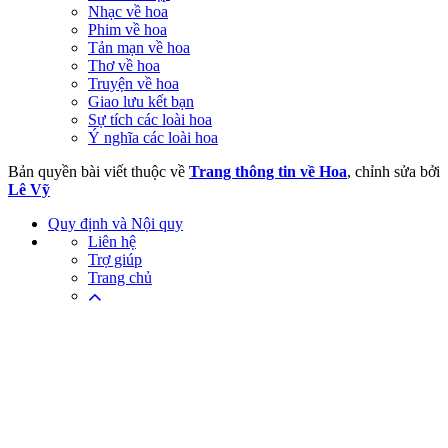
Nhạc về hoa
Phim về hoa
Tản mạn về hoa
Thơ về hoa
Truyện về hoa
Giao lưu kết bạn
Sự tích các loài hoa
Ý nghĩa các loài hoa
Bản quyền bài viết thuộc về
Trang thông tin về Hoa
, chỉnh sửa bởi
Lê Vỹ
Quy định và Nội quy
Liên hệ
Trợ giúp
Trang chủ