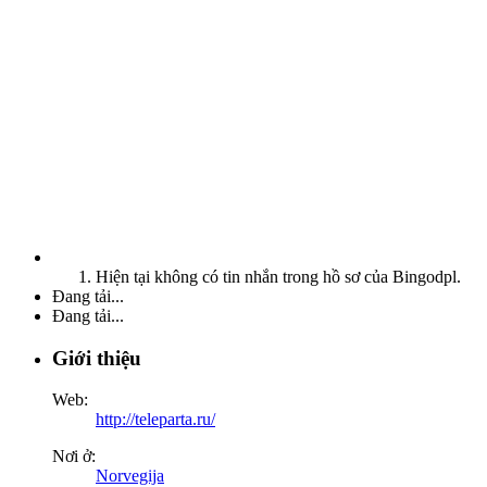
Hiện tại không có tin nhắn trong hồ sơ của Bingodpl.
Đang tải...
Đang tải...
Giới thiệu
Web:
http://teleparta.ru/
Nơi ở:
Norvegija