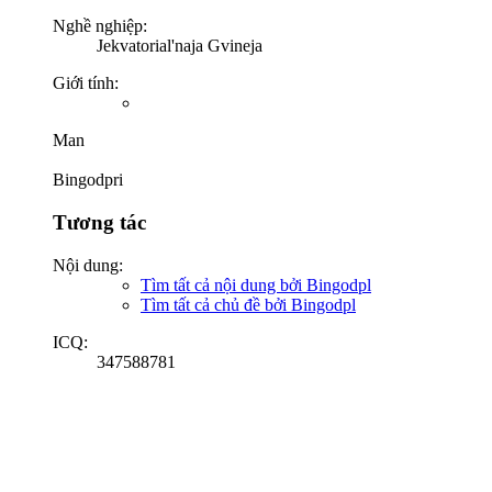
Nghề nghiệp:
Jekvatorial'naja Gvineja
Giới tính:
Man
Bingodpri
Tương tác
Nội dung:
Tìm tất cả nội dung bởi Bingodpl
Tìm tất cả chủ đề bởi Bingodpl
ICQ:
347588781