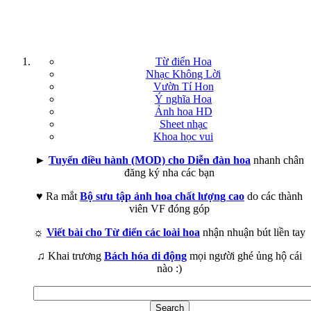
Từ điển Hoa
Nhạc Không Lời
Vườn Tí Hon
Ý nghĩa Hoa
Ảnh hoa HD
Sheet nhạc
Khoa học vui
►
Tuyển điều hành (MOD) cho Diễn đàn hoa
nhanh chân
đăng ký nha các bạn
♥ Ra mắt
Bộ sưu tập ảnh hoa chất lượng cao
do các thành
viên VF đóng góp
☼
Viết bài cho Từ điển các loài hoa
nhận nhuận bút liền tay
♫ Khai trương
Bách hóa di động
mọi người ghé ủng hộ cái
nào :)