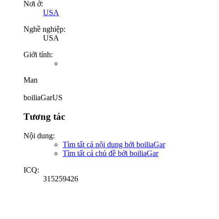
Nơi ở:
USA
Nghề nghiệp:
USA
Giới tính:
Man
boiliaGarUS
Tương tác
Nội dung:
Tìm tất cả nội dung bởi boiliaGar
Tìm tất cả chủ đề bởi boiliaGar
ICQ:
315259426