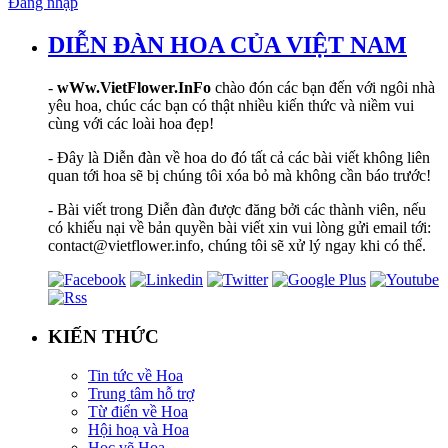
Đăng nhập
DIỄN ĐÀN HOA CỦA VIỆT NAM
-
wWw.VietFlower.InFo
chào đón các bạn đến với ngôi nhà
yêu hoa, chúc các bạn có thật nhiều kiến thức và niềm vui
cùng với các loài hoa đẹp!
- Đây là Diễn đàn về hoa do đó tất cả các bài viết không liên
quan tới hoa sẽ bị chúng tôi xóa bỏ mà không cần báo trước!
- Bài viết trong Diễn đàn được đăng bởi các thành viên, nếu
có khiếu nại về bản quyền bài viết xin vui lòng gửi email tới:
contact@vietflower.info, chúng tôi sẽ xử lý ngay khi có thể.
KIẾN THỨC
Tin tức về Hoa
Trung tâm hỗ trợ
Từ điển về Hoa
Hội hoạ và Hoa
Học vẽ Hoa