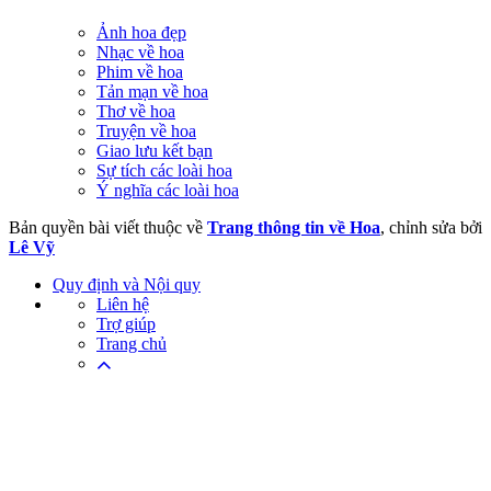
Ảnh hoa đẹp
Nhạc về hoa
Phim về hoa
Tản mạn về hoa
Thơ về hoa
Truyện về hoa
Giao lưu kết bạn
Sự tích các loài hoa
Ý nghĩa các loài hoa
Bản quyền bài viết thuộc về
Trang thông tin về Hoa
, chỉnh sửa bởi
Lê Vỹ
Quy định và Nội quy
Liên hệ
Trợ giúp
Trang chủ