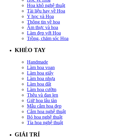
Hoa khô nghệ thuật
Tài liệu hay về Hoa
Y học và Hoa
Thông tin về hoa
Ẩm thực và hoa
Làm đẹp với Hoa
Trồng, chăm sóc Hoa
KHÉO TAY
Handmade
Làm hoa voan
Làm hoa giấy
Làm hoa nhựa
Làm hoa đất
Làm hoa cườm
Thêu và đan len
Giữ hoa lâu tàn
Mẫu cắm hoa đẹp
Cắm hoa nghệ thuật
Bó hoa nghệ thuật
Tỉa hoa nghệ thuật
GIẢI TRÍ