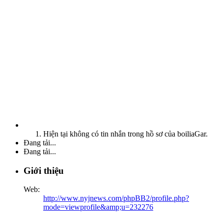
Hiện tại không có tin nhắn trong hồ sơ của boiliaGar.
Đang tải...
Đang tải...
Giới thiệu
Web:
http://www.nyjnews.com/phpBB2/profile.php?
mode=viewprofile&amp;u=232276