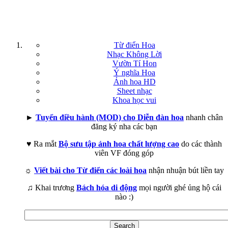
Từ điển Hoa
Nhạc Không Lời
Vườn Tí Hon
Ý nghĩa Hoa
Ảnh hoa HD
Sheet nhạc
Khoa học vui
►
Tuyển điều hành (MOD) cho Diễn đàn hoa
nhanh chân
đăng ký nha các bạn
♥ Ra mắt
Bộ sưu tập ảnh hoa chất lượng cao
do các thành
viên VF đóng góp
☼
Viết bài cho Từ điển các loài hoa
nhận nhuận bút liền tay
♫ Khai trương
Bách hóa di động
mọi người ghé ủng hộ cái
nào :)