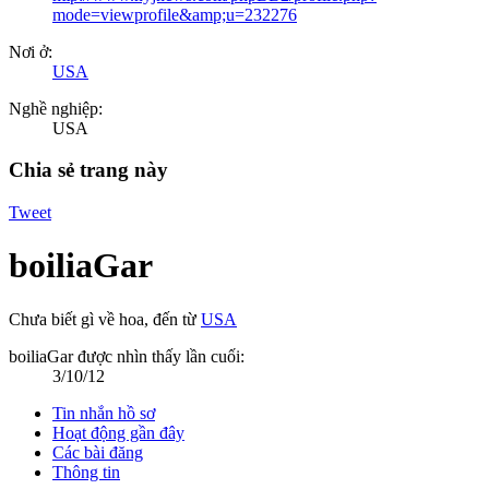
mode=viewprofile&amp;u=232276
Nơi ở:
USA
Nghề nghiệp:
USA
Chia sẻ trang này
Tweet
boiliaGar
Chưa biết gì về hoa
,
đến từ
USA
boiliaGar được nhìn thấy lần cuối:
3/10/12
Tin nhắn hồ sơ
Hoạt động gần đây
Các bài đăng
Thông tin