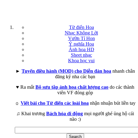
Từ điển Hoa
Nhạc Không Lời
Vườn Tí Hon
Ý nghĩa Hoa
Ảnh hoa HD
Sheet nhạc
Khoa học vui
►
Tuyển điều hành (MOD) cho Diễn đàn hoa
nhanh chân
đăng ký nha các bạn
♥ Ra mắt
Bộ sưu tập ảnh hoa chất lượng cao
do các thành
viên VF đóng góp
☼
Viết bài cho Từ điển các loài hoa
nhận nhuận bút liền tay
♫ Khai trương
Bách hóa di động
mọi người ghé ủng hộ cái
nào :)