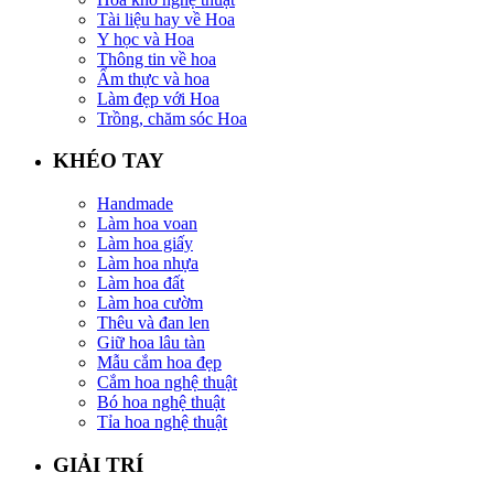
Tài liệu hay về Hoa
Y học và Hoa
Thông tin về hoa
Ẩm thực và hoa
Làm đẹp với Hoa
Trồng, chăm sóc Hoa
KHÉO TAY
Handmade
Làm hoa voan
Làm hoa giấy
Làm hoa nhựa
Làm hoa đất
Làm hoa cườm
Thêu và đan len
Giữ hoa lâu tàn
Mẫu cắm hoa đẹp
Cắm hoa nghệ thuật
Bó hoa nghệ thuật
Tỉa hoa nghệ thuật
GIẢI TRÍ