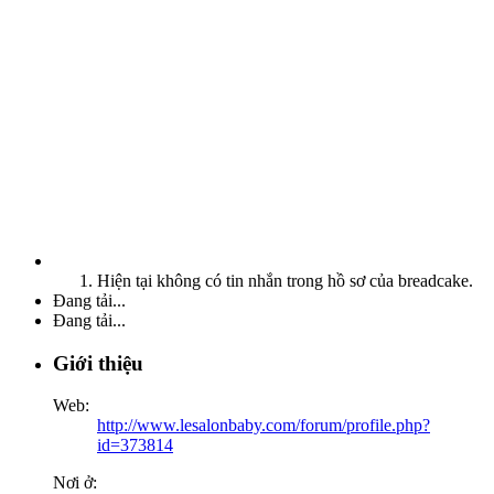
Hiện tại không có tin nhắn trong hồ sơ của breadcake.
Đang tải...
Đang tải...
Giới thiệu
Web:
http://www.lesalonbaby.com/forum/profile.php?
id=373814
Nơi ở: