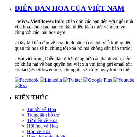
DIỄN ĐÀN HOA CỦA VIỆT NAM
-
wWw.VietFlower.InFo
chào đón các bạn đến với ngôi nhà
yêu hoa, chúc các bạn có thật nhiều kiến thức và niềm vui
cùng với các loài hoa đẹp!
- Đây là Diễn đàn về hoa do đó tất cả các bài viết không liên
quan tới hoa sẽ bị chúng tôi xóa bỏ mà không cần báo trước!
- Bài viết trong Diễn đàn được đăng bởi các thành viên, nếu
có khiếu nại về bản quyền bài viết xin vui lòng gửi email tới:
contact@vietflower.info, chúng tôi sẽ xử lý ngay khi có thể.
KIẾN THỨC
Tin tức về Hoa
Trung tâm hỗ trợ
Từ điển về Hoa
Hội hoạ và Hoa
Học vẽ Hoa
Hoa khô nghệ thuật