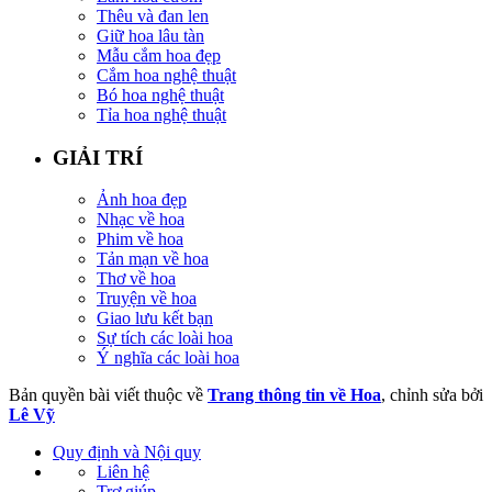
Thêu và đan len
Giữ hoa lâu tàn
Mẫu cắm hoa đẹp
Cắm hoa nghệ thuật
Bó hoa nghệ thuật
Tỉa hoa nghệ thuật
GIẢI TRÍ
Ảnh hoa đẹp
Nhạc về hoa
Phim về hoa
Tản mạn về hoa
Thơ về hoa
Truyện về hoa
Giao lưu kết bạn
Sự tích các loài hoa
Ý nghĩa các loài hoa
Bản quyền bài viết thuộc về
Trang thông tin về Hoa
, chỉnh sửa bởi
Lê Vỹ
Quy định và Nội quy
Liên hệ
Trợ giúp