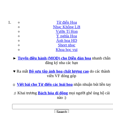
Từ điển Hoa
Nhạc Không Lời
Vườn Tí Hon
Ý nghĩa Hoa
Ảnh hoa HD
Sheet nhạc
Khoa học vui
►
Tuyển điều hành (MOD) cho Diễn đàn hoa
nhanh chân
đăng ký nha các bạn
♥ Ra mắt
Bộ sưu tập ảnh hoa chất lượng cao
do các thành
viên VF đóng góp
☼
Viết bài cho Từ điển các loài hoa
nhận nhuận bút liền tay
♫ Khai trương
Bách hóa di động
mọi người ghé ủng hộ cái
nào :)