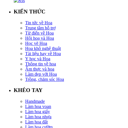
KIẾN THỨC
Tin tức về Hoa
Trung tâm hỗ trợ
Từ điển về Hoa
Hội hoạ và Hoa
Học vẽ Hoa
Hoa khô nghệ thuật
Tài liệu hay về Hoa
Y học và Hoa
Thông tin về hoa
Ẩm thực và hoa
Làm đẹp với Hoa
Trồng, chăm sóc Hoa
KHÉO TAY
Handmade
Làm hoa voan
Làm hoa giấy
Làm hoa nhựa
Làm hoa đất
Làm hoa cườm