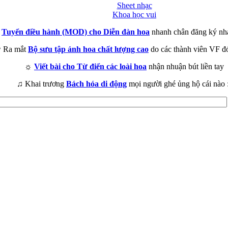
Sheet nhạc
Khoa học vui
►
Tuyển điều hành (MOD) cho Diễn đàn hoa
nhanh chân đăng ký nh
 Ra mắt
Bộ sưu tập ảnh hoa chất lượng cao
do các thành viên VF đ
☼
Viết bài cho Từ điển các loài hoa
nhận nhuận bút liền tay
♫ Khai trương
Bách hóa di động
mọi người ghé ủng hộ cái nào 