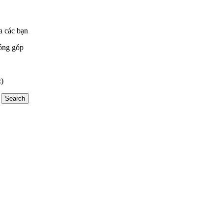
a các bạn
óng góp
:)