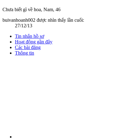
Chưa biết gì về hoa
, Nam, 46
buivanhoanh002 được nhìn thấy lần cuối:
27/12/13
Tin nhắn hồ sơ
Hoạt động gần đây
Các bài đăng
Thông tin