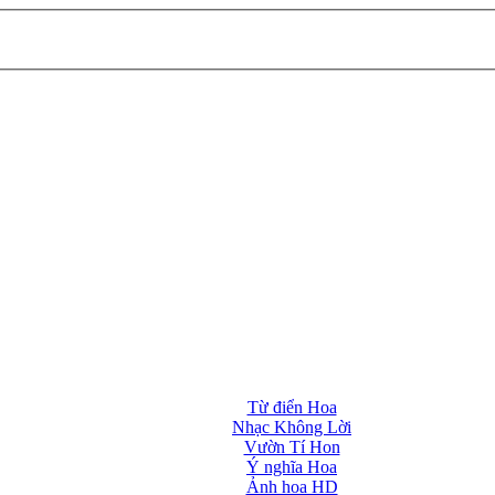
Từ điển Hoa
Nhạc Không Lời
Vườn Tí Hon
Ý nghĩa Hoa
Ảnh hoa HD