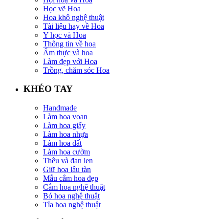
Học vẽ Hoa
Hoa khô nghệ thuật
Tài liệu hay về Hoa
Y học và Hoa
Thông tin về hoa
Ẩm thực và hoa
Làm đẹp với Hoa
Trồng, chăm sóc Hoa
KHÉO TAY
Handmade
Làm hoa voan
Làm hoa giấy
Làm hoa nhựa
Làm hoa đất
Làm hoa cườm
Thêu và đan len
Giữ hoa lâu tàn
Mẫu cắm hoa đẹp
Cắm hoa nghệ thuật
Bó hoa nghệ thuật
Tỉa hoa nghệ thuật