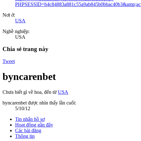
PHPSESSID=b4c84883a881c55a9ab845b0bbac40b3&amp;act
Nơi ở:
USA
Nghề nghiệp:
USA
Chia sẻ trang này
Tweet
byncarenbet
Chưa biết gì về hoa
,
đến từ
USA
byncarenbet được nhìn thấy lần cuối:
5/10/12
Tin nhắn hồ sơ
Hoạt động gần đây
Các bài đăng
Thông tin