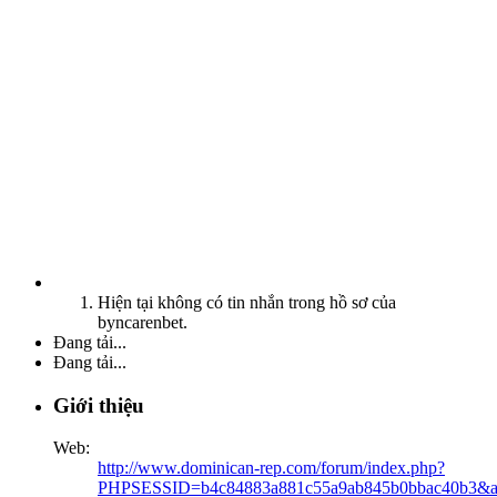
Hiện tại không có tin nhắn trong hồ sơ của
byncarenbet.
Đang tải...
Đang tải...
Giới thiệu
Web:
http://www.dominican-rep.com/forum/index.php?
PHPSESSID=b4c84883a881c55a9ab845b0bbac40b3&am