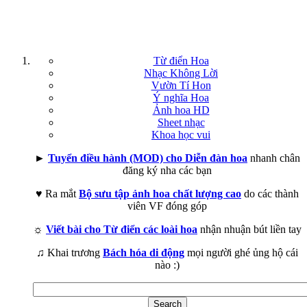
Từ điển Hoa
Nhạc Không Lời
Vườn Tí Hon
Ý nghĩa Hoa
Ảnh hoa HD
Sheet nhạc
Khoa học vui
►
Tuyển điều hành (MOD) cho Diễn đàn hoa
nhanh chân
đăng ký nha các bạn
♥ Ra mắt
Bộ sưu tập ảnh hoa chất lượng cao
do các thành
viên VF đóng góp
☼
Viết bài cho Từ điển các loài hoa
nhận nhuận bút liền tay
♫ Khai trương
Bách hóa di động
mọi người ghé ủng hộ cái
nào :)