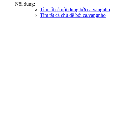
Nội dung:
Tìm tất cả nội dung bởi ca.vangnho
Tìm tất cả chủ đề bởi ca.vangnho