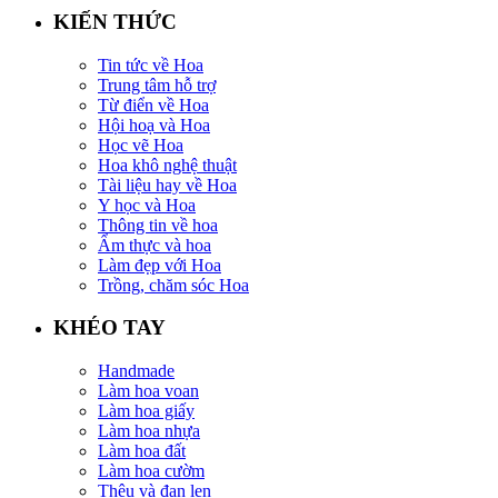
KIẾN THỨC
Tin tức về Hoa
Trung tâm hỗ trợ
Từ điển về Hoa
Hội hoạ và Hoa
Học vẽ Hoa
Hoa khô nghệ thuật
Tài liệu hay về Hoa
Y học và Hoa
Thông tin về hoa
Ẩm thực và hoa
Làm đẹp với Hoa
Trồng, chăm sóc Hoa
KHÉO TAY
Handmade
Làm hoa voan
Làm hoa giấy
Làm hoa nhựa
Làm hoa đất
Làm hoa cườm
Thêu và đan len