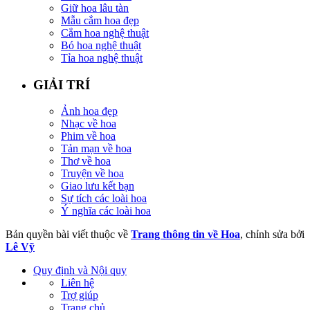
Giữ hoa lâu tàn
Mẫu cắm hoa đẹp
Cắm hoa nghệ thuật
Bó hoa nghệ thuật
Tỉa hoa nghệ thuật
GIẢI TRÍ
Ảnh hoa đẹp
Nhạc về hoa
Phim về hoa
Tản mạn về hoa
Thơ về hoa
Truyện về hoa
Giao lưu kết bạn
Sự tích các loài hoa
Ý nghĩa các loài hoa
Bản quyền bài viết thuộc về
Trang thông tin về Hoa
, chỉnh sửa bởi
Lê Vỹ
Quy định và Nội quy
Liên hệ
Trợ giúp
Trang chủ