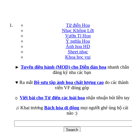
Từ điển Hoa
Nhạc Không Lời
Vườn Tí Hon
Ý nghĩa Hoa
Ảnh hoa HD
Sheet nhạc
Khoa học vui
►
Tuyển điều hành (MOD) cho Diễn đàn hoa
nhanh chân
đăng ký nha các bạn
♥ Ra mắt
Bộ sưu tập ảnh hoa chất lượng cao
do các thành
viên VF đóng góp
☼
Viết bài cho Từ điển các loài hoa
nhận nhuận bút liền tay
♫ Khai trương
Bách hóa di động
mọi người ghé ủng hộ cái
nào :)