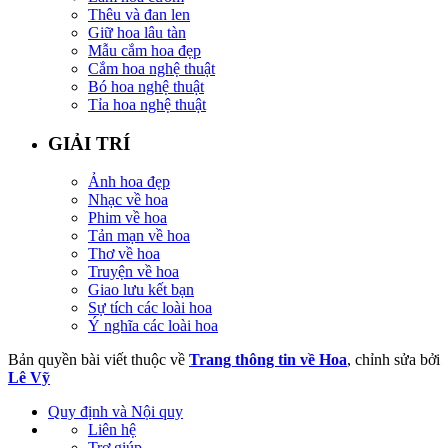
Thêu và đan len
Giữ hoa lâu tàn
Mẫu cắm hoa đẹp
Cắm hoa nghệ thuật
Bó hoa nghệ thuật
Tỉa hoa nghệ thuật
GIẢI TRÍ
Ảnh hoa đẹp
Nhạc về hoa
Phim về hoa
Tản mạn về hoa
Thơ về hoa
Truyện về hoa
Giao lưu kết bạn
Sự tích các loài hoa
Ý nghĩa các loài hoa
Bản quyền bài viết thuộc về
Trang thông tin về Hoa
, chỉnh sửa bởi
Lê Vỹ
Quy định và Nội quy
Liên hệ
Trợ giúp