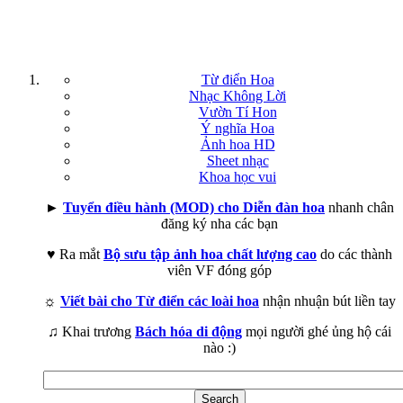
Từ điển Hoa
Nhạc Không Lời
Vườn Tí Hon
Ý nghĩa Hoa
Ảnh hoa HD
Sheet nhạc
Khoa học vui
►
Tuyển điều hành (MOD) cho Diễn đàn hoa
nhanh chân
đăng ký nha các bạn
♥ Ra mắt
Bộ sưu tập ảnh hoa chất lượng cao
do các thành
viên VF đóng góp
☼
Viết bài cho Từ điển các loài hoa
nhận nhuận bút liền tay
♫ Khai trương
Bách hóa di động
mọi người ghé ủng hộ cái
nào :)