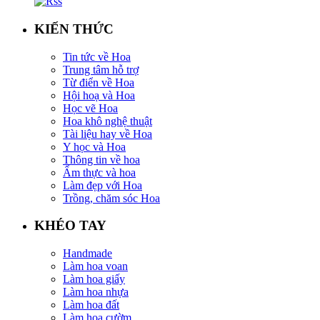
KIẾN THỨC
Tin tức về Hoa
Trung tâm hỗ trợ
Từ điển về Hoa
Hội hoạ và Hoa
Học vẽ Hoa
Hoa khô nghệ thuật
Tài liệu hay về Hoa
Y học và Hoa
Thông tin về hoa
Ẩm thực và hoa
Làm đẹp với Hoa
Trồng, chăm sóc Hoa
KHÉO TAY
Handmade
Làm hoa voan
Làm hoa giấy
Làm hoa nhựa
Làm hoa đất
Làm hoa cườm