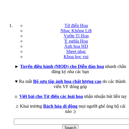
Từ điển Hoa
Nhạc Không Lời
Vườn Tí Hon
Ý nghĩa Hoa
Ảnh hoa HD
Sheet nhạc
Khoa học vui
►
Tuyển điều hành (MOD) cho Diễn đàn hoa
nhanh chân
đăng ký nha các bạn
♥ Ra mắt
Bộ sưu tập ảnh hoa chất lượng cao
do các thành
viên VF đóng góp
☼
Viết bài cho Từ điển các loài hoa
nhận nhuận bút liền tay
♫ Khai trương
Bách hóa di động
mọi người ghé ủng hộ cái
nào :)