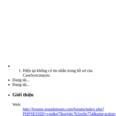
Hiện tại không có tin nhắn trong hồ sơ của
CaseSyncmaync.
Đang tải...
Đang tải...
Giới thiệu
Web:
http://forums.grandstream.com/forums/index.php?
PHPSESSID=coqlkri7lkqrjs6c7b5os9o754&amp;action=