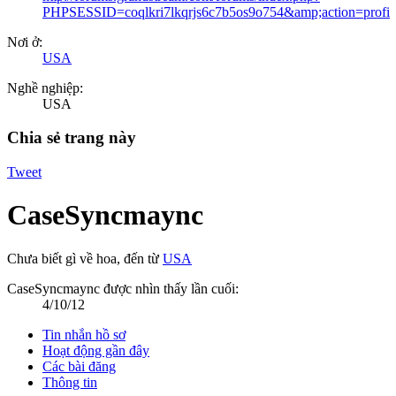
PHPSESSID=coqlkri7lkqrjs6c7b5os9o754&amp;action=profi
Nơi ở:
USA
Nghề nghiệp:
USA
Chia sẻ trang này
Tweet
CaseSyncmaync
Chưa biết gì về hoa
,
đến từ
USA
CaseSyncmaync được nhìn thấy lần cuối:
4/10/12
Tin nhắn hồ sơ
Hoạt động gần đây
Các bài đăng
Thông tin