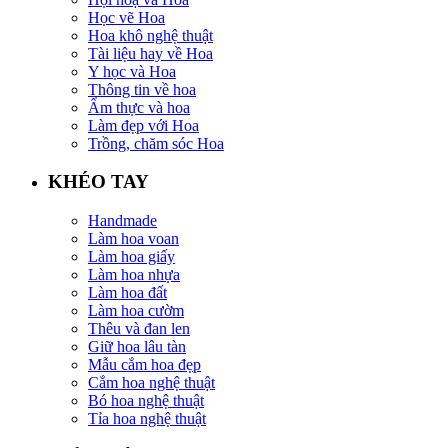
Học vẽ Hoa
Hoa khô nghệ thuật
Tài liệu hay về Hoa
Y học và Hoa
Thông tin về hoa
Ẩm thực và hoa
Làm đẹp với Hoa
Trồng, chăm sóc Hoa
KHÉO TAY
Handmade
Làm hoa voan
Làm hoa giấy
Làm hoa nhựa
Làm hoa đất
Làm hoa cườm
Thêu và đan len
Giữ hoa lâu tàn
Mẫu cắm hoa đẹp
Cắm hoa nghệ thuật
Bó hoa nghệ thuật
Tỉa hoa nghệ thuật