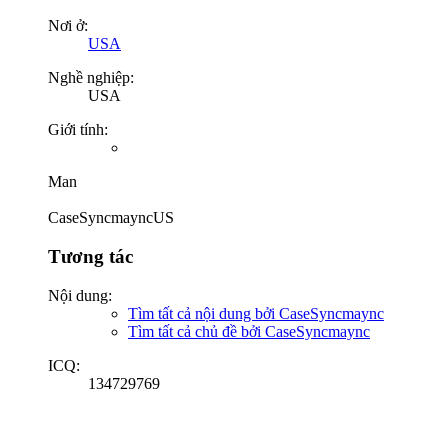
Nơi ở:
USA
Nghề nghiệp:
USA
Giới tính:
Man
CaseSyncmayncUS
Tương tác
Nội dung:
Tìm tất cả nội dung bởi CaseSyncmaync
Tìm tất cả chủ đề bởi CaseSyncmaync
ICQ:
134729769