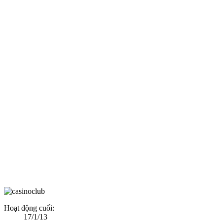
Hoạt động cuối:
17/1/13