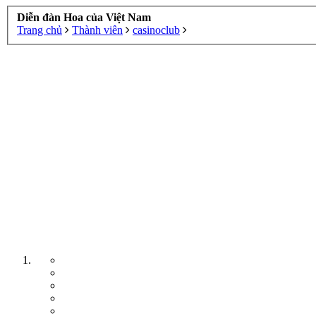
Diễn đàn Hoa của Việt Nam
Trang chủ
Thành viên
casinoclub