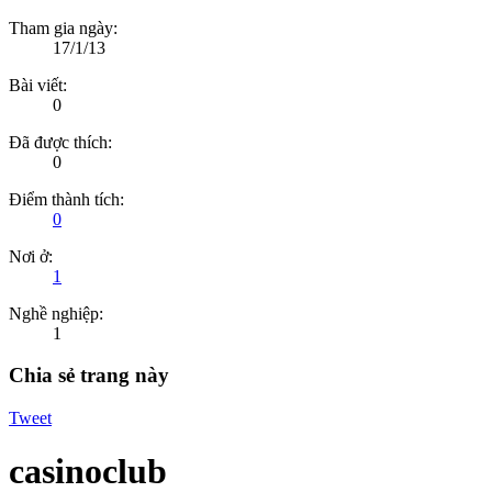
Tham gia ngày:
17/1/13
Bài viết:
0
Đã được thích:
0
Điểm thành tích:
0
Nơi ở:
1
Nghề nghiệp:
1
Chia sẻ trang này
Tweet
casinoclub