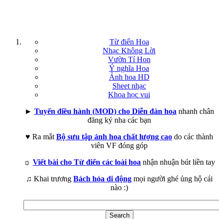
Từ điển Hoa
Nhạc Không Lời
Vườn Tí Hon
Ý nghĩa Hoa
Ảnh hoa HD
Sheet nhạc
Khoa học vui
►
Tuyển điều hành (MOD) cho Diễn đàn hoa
nhanh chân
đăng ký nha các bạn
♥ Ra mắt
Bộ sưu tập ảnh hoa chất lượng cao
do các thành
viên VF đóng góp
☼
Viết bài cho Từ điển các loài hoa
nhận nhuận bút liền tay
♫ Khai trương
Bách hóa di động
mọi người ghé ủng hộ cái
nào :)