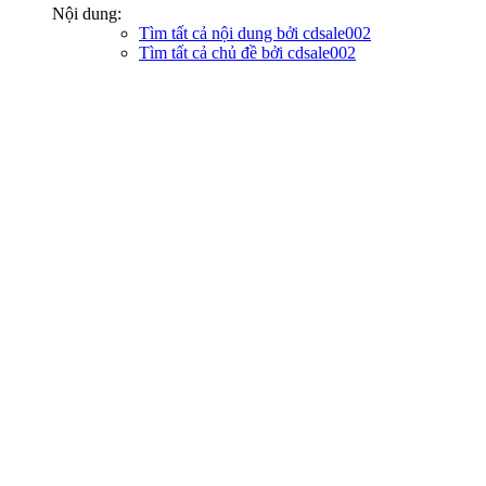
Nội dung:
Tìm tất cả nội dung bởi cdsale002
Tìm tất cả chủ đề bởi cdsale002