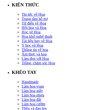
KIẾN THỨC
Tin tức về Hoa
Trung tâm hỗ trợ
Từ điển về Hoa
Hội hoạ và Hoa
Học vẽ Hoa
Hoa khô nghệ thuật
Tài liệu hay về Hoa
Y học và Hoa
Thông tin về hoa
Ẩm thực và hoa
Làm đẹp với Hoa
Trồng, chăm sóc Hoa
KHÉO TAY
Handmade
Làm hoa voan
Làm hoa giấy
Làm hoa nhựa
Làm hoa đất
Làm hoa cườm
Thêu và đan len