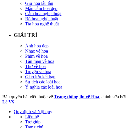
Giữ hoa lâu tàn
Mẫu cắm hoa đẹp
Cắm hoa nghệ thuật
Bó hoa nghệ thuật
Tỉa hoa nghệ thuật
GIẢI TRÍ
Ảnh hoa đẹp
Nhạc về hoa
Phim về hoa
Tản mạn về hoa
Thơ về hoa
Truyện về hoa
Giao lưu kết bạn
Sự tích các loài hoa
Ý nghĩa các loài hoa
Bản quyền bài viết thuộc về
Trang thông tin về Hoa
, chỉnh sửa bởi
Lê Vỹ
Quy định và Nội quy
Liên hệ
Trợ giúp
Trang chủ