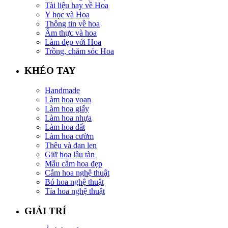
Tài liệu hay về Hoa
Y học và Hoa
Thông tin về hoa
Ẩm thực và hoa
Làm đẹp với Hoa
Trồng, chăm sóc Hoa
KHÉO TAY
Handmade
Làm hoa voan
Làm hoa giấy
Làm hoa nhựa
Làm hoa đất
Làm hoa cườm
Thêu và đan len
Giữ hoa lâu tàn
Mẫu cắm hoa đẹp
Cắm hoa nghệ thuật
Bó hoa nghệ thuật
Tỉa hoa nghệ thuật
GIẢI TRÍ