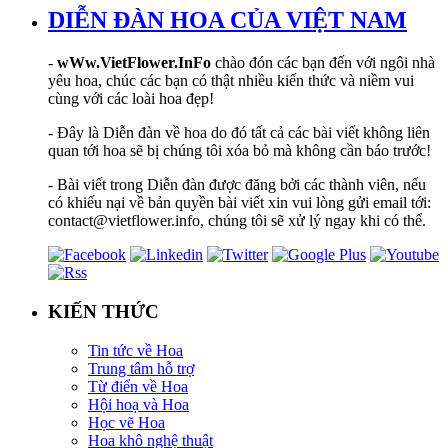
DIỄN ĐÀN HOA CỦA VIỆT NAM
-
wWw.VietFlower.InFo
chào đón các bạn đến với ngôi nhà
yêu hoa, chúc các bạn có thật nhiều kiến thức và niềm vui
cùng với các loài hoa đẹp!
- Đây là Diễn đàn về hoa do đó tất cả các bài viết không liên
quan tới hoa sẽ bị chúng tôi xóa bỏ mà không cần báo trước!
- Bài viết trong Diễn đàn được đăng bởi các thành viên, nếu
có khiếu nại về bản quyền bài viết xin vui lòng gửi email tới:
contact@vietflower.info, chúng tôi sẽ xử lý ngay khi có thể.
KIẾN THỨC
Tin tức về Hoa
Trung tâm hỗ trợ
Từ điển về Hoa
Hội hoạ và Hoa
Học vẽ Hoa
Hoa khô nghệ thuật