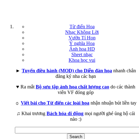
Từ điển Hoa
Nhạc Không Lời
Vườn Tí Hon
Ý nghĩa Hoa
Ảnh hoa HD
Sheet nhạc
Khoa học vui
►
Tuyển điều hành (MOD) cho Diễn đàn hoa
nhanh chân
đăng ký nha các bạn
♥ Ra mắt
Bộ sưu tập ảnh hoa chất lượng cao
do các thành
viên VF đóng góp
☼
Viết bài cho Từ điển các loài hoa
nhận nhuận bút liền tay
♫ Khai trương
Bách hóa di động
mọi người ghé ủng hộ cái
nào :)