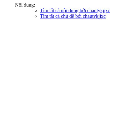
Nội dung:
Tìm tất cả nội dung bởi chautykjjxc
Tìm tất cả chủ đề bởi chautykjjxc