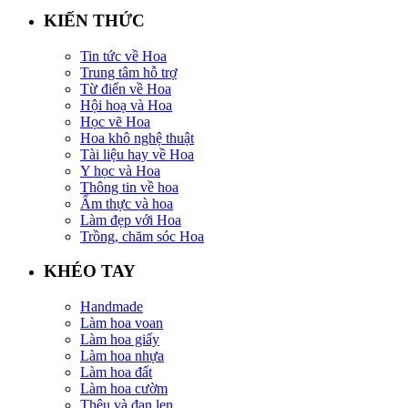
KIẾN THỨC
Tin tức về Hoa
Trung tâm hỗ trợ
Từ điển về Hoa
Hội hoạ và Hoa
Học vẽ Hoa
Hoa khô nghệ thuật
Tài liệu hay về Hoa
Y học và Hoa
Thông tin về hoa
Ẩm thực và hoa
Làm đẹp với Hoa
Trồng, chăm sóc Hoa
KHÉO TAY
Handmade
Làm hoa voan
Làm hoa giấy
Làm hoa nhựa
Làm hoa đất
Làm hoa cườm
Thêu và đan len