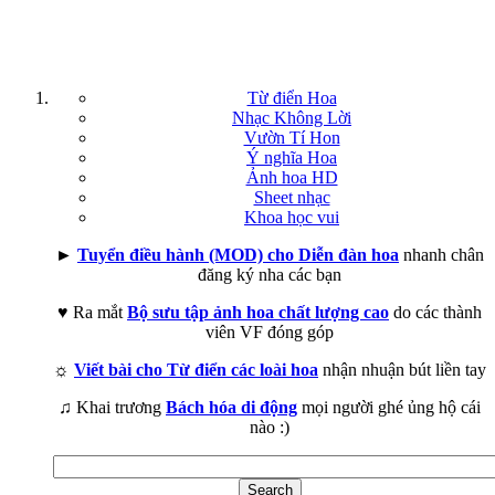
Từ điển Hoa
Nhạc Không Lời
Vườn Tí Hon
Ý nghĩa Hoa
Ảnh hoa HD
Sheet nhạc
Khoa học vui
►
Tuyển điều hành (MOD) cho Diễn đàn hoa
nhanh chân
đăng ký nha các bạn
♥ Ra mắt
Bộ sưu tập ảnh hoa chất lượng cao
do các thành
viên VF đóng góp
☼
Viết bài cho Từ điển các loài hoa
nhận nhuận bút liền tay
♫ Khai trương
Bách hóa di động
mọi người ghé ủng hộ cái
nào :)