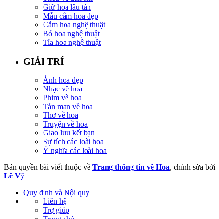
Giữ hoa lâu tàn
Mẫu cắm hoa đẹp
Cắm hoa nghệ thuật
Bó hoa nghệ thuật
Tỉa hoa nghệ thuật
GIẢI TRÍ
Ảnh hoa đẹp
Nhạc về hoa
Phim về hoa
Tản mạn về hoa
Thơ về hoa
Truyện về hoa
Giao lưu kết bạn
Sự tích các loài hoa
Ý nghĩa các loài hoa
Bản quyền bài viết thuộc về
Trang thông tin về Hoa
, chỉnh sửa bởi
Lê Vỹ
Quy định và Nội quy
Liên hệ
Trợ giúp
Trang chủ