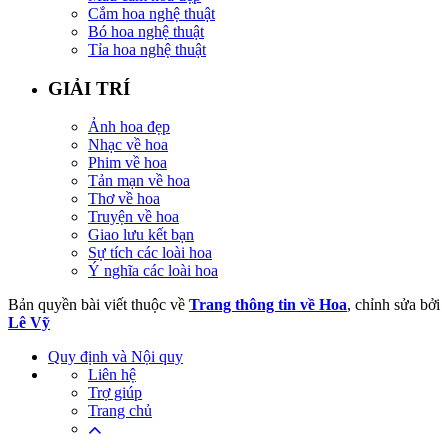
Cắm hoa nghệ thuật
Bó hoa nghệ thuật
Tỉa hoa nghệ thuật
GIẢI TRÍ
Ảnh hoa đẹp
Nhạc về hoa
Phim về hoa
Tản mạn về hoa
Thơ về hoa
Truyện về hoa
Giao lưu kết bạn
Sự tích các loài hoa
Ý nghĩa các loài hoa
Bản quyền bài viết thuộc về
Trang thông tin về Hoa
, chỉnh sửa bởi
Lê Vỹ
Quy định và Nội quy
Liên hệ
Trợ giúp
Trang chủ