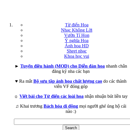
Từ điển Hoa
Nhạc Không Lời
Vườn Tí Hon
Ý nghĩa Hoa
Ảnh hoa HD
Sheet nhạc
Khoa học vui
►
Tuyển điều hành (MOD) cho Diễn đàn hoa
nhanh chân
đăng ký nha các bạn
♥ Ra mắt
Bộ sưu tập ảnh hoa chất lượng cao
do các thành
viên VF đóng góp
☼
Viết bài cho Từ điển các loài hoa
nhận nhuận bút liền tay
♫ Khai trương
Bách hóa di động
mọi người ghé ủng hộ cái
nào :)