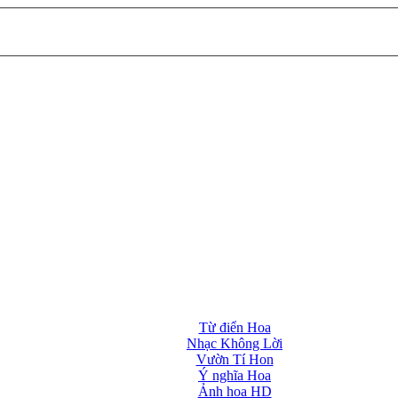
Từ điển Hoa
Nhạc Không Lời
Vườn Tí Hon
Ý nghĩa Hoa
Ảnh hoa HD