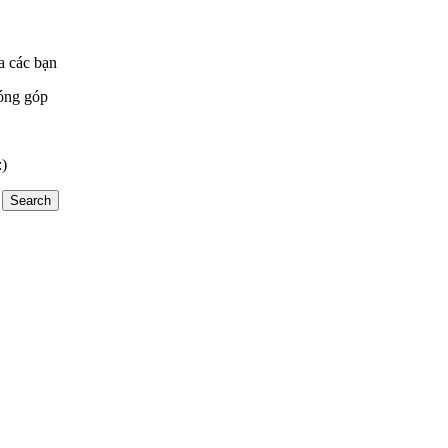
a các bạn
óng góp
:)