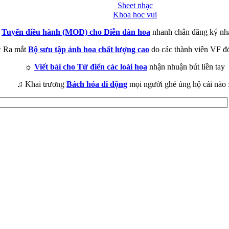
Sheet nhạc
Khoa học vui
►
Tuyển điều hành (MOD) cho Diễn đàn hoa
nhanh chân đăng ký nh
 Ra mắt
Bộ sưu tập ảnh hoa chất lượng cao
do các thành viên VF đ
☼
Viết bài cho Từ điển các loài hoa
nhận nhuận bút liền tay
♫ Khai trương
Bách hóa di động
mọi người ghé ủng hộ cái nào 