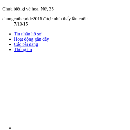
Chưa biết gì về hoa
, Nữ, 35
chungcuthepride2016 được nhìn thấy lần cuối:
7/10/15
Tin nhắn hồ sơ
Hoạt động gần đây
Các bài đăng
Thông tin