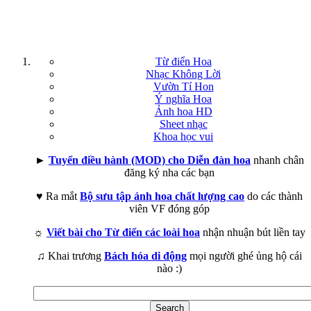
Từ điển Hoa
Nhạc Không Lời
Vườn Tí Hon
Ý nghĩa Hoa
Ảnh hoa HD
Sheet nhạc
Khoa học vui
►
Tuyển điều hành (MOD) cho Diễn đàn hoa
nhanh chân
đăng ký nha các bạn
♥ Ra mắt
Bộ sưu tập ảnh hoa chất lượng cao
do các thành
viên VF đóng góp
☼
Viết bài cho Từ điển các loài hoa
nhận nhuận bút liền tay
♫ Khai trương
Bách hóa di động
mọi người ghé ủng hộ cái
nào :)