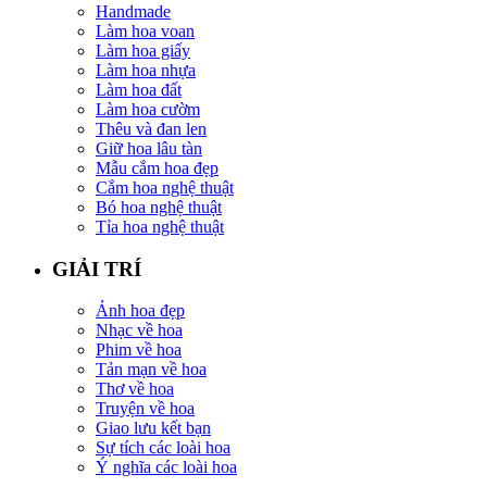
Handmade
Làm hoa voan
Làm hoa giấy
Làm hoa nhựa
Làm hoa đất
Làm hoa cườm
Thêu và đan len
Giữ hoa lâu tàn
Mẫu cắm hoa đẹp
Cắm hoa nghệ thuật
Bó hoa nghệ thuật
Tỉa hoa nghệ thuật
GIẢI TRÍ
Ảnh hoa đẹp
Nhạc về hoa
Phim về hoa
Tản mạn về hoa
Thơ về hoa
Truyện về hoa
Giao lưu kết bạn
Sự tích các loài hoa
Ý nghĩa các loài hoa