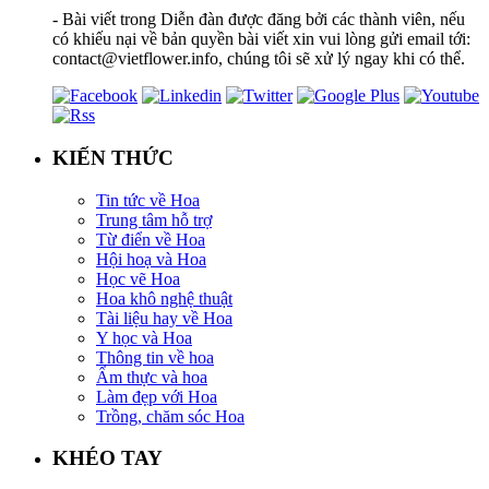
- Bài viết trong Diễn đàn được đăng bởi các thành viên, nếu
có khiếu nại về bản quyền bài viết xin vui lòng gửi email tới:
contact@vietflower.info, chúng tôi sẽ xử lý ngay khi có thể.
KIẾN THỨC
Tin tức về Hoa
Trung tâm hỗ trợ
Từ điển về Hoa
Hội hoạ và Hoa
Học vẽ Hoa
Hoa khô nghệ thuật
Tài liệu hay về Hoa
Y học và Hoa
Thông tin về hoa
Ẩm thực và hoa
Làm đẹp với Hoa
Trồng, chăm sóc Hoa
KHÉO TAY