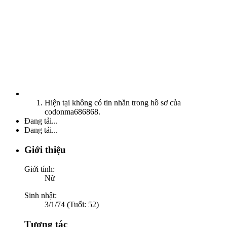
Hiện tại không có tin nhắn trong hồ sơ của
codonma686868.
Đang tải...
Đang tải...
Giới thiệu
Giới tính:
Nữ
Sinh nhật:
3/1/74 (Tuổi: 52)
Tương tác