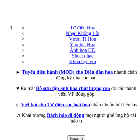
Từ điển Hoa
Nhạc Không Lời
Vườn Tí Hon
Ý nghĩa Hoa
Ảnh hoa HD
Sheet nhạc
Khoa học vui
►
Tuyển điều hành (MOD) cho Diễn đàn hoa
nhanh chân
đăng ký nha các bạn
♥ Ra mắt
Bộ sưu tập ảnh hoa chất lượng cao
do các thành
viên VF đóng góp
☼
Viết bài cho Từ điển các loài hoa
nhận nhuận bút liền tay
♫ Khai trương
Bách hóa di động
mọi người ghé ủng hộ cái
nào :)