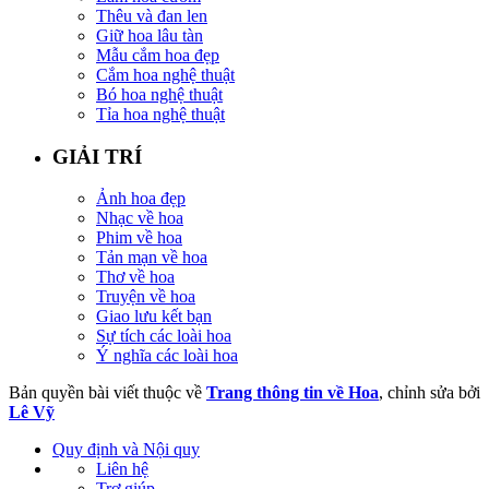
Thêu và đan len
Giữ hoa lâu tàn
Mẫu cắm hoa đẹp
Cắm hoa nghệ thuật
Bó hoa nghệ thuật
Tỉa hoa nghệ thuật
GIẢI TRÍ
Ảnh hoa đẹp
Nhạc về hoa
Phim về hoa
Tản mạn về hoa
Thơ về hoa
Truyện về hoa
Giao lưu kết bạn
Sự tích các loài hoa
Ý nghĩa các loài hoa
Bản quyền bài viết thuộc về
Trang thông tin về Hoa
, chỉnh sửa bởi
Lê Vỹ
Quy định và Nội quy
Liên hệ
Trợ giúp