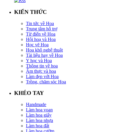
KIẾN THỨC
Tin tức về Hoa
Trung tâm hỗ trợ
Từ điển về Hoa
Hội hoạ và Hoa
Học vẽ Hoa
Hoa khô nghệ thuật
Tài liệu hay về Hoa
Y học và Hoa
Thông tin về hoa
Ẩm thực và hoa
Làm đẹp với Hoa
Trồng, chăm sóc Hoa
KHÉO TAY
Handmade
Làm hoa voan
Làm hoa giấy
Làm hoa nhựa
Làm hoa đất
Làm hoa cườm