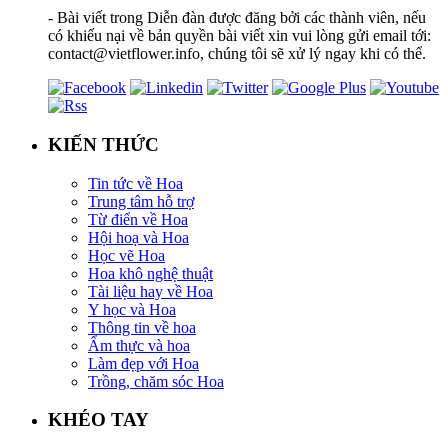
- Bài viết trong Diễn đàn được đăng bởi các thành viên, nếu
có khiếu nại về bản quyền bài viết xin vui lòng gửi email tới:
contact@vietflower.info, chúng tôi sẽ xử lý ngay khi có thể.
KIẾN THỨC
Tin tức về Hoa
Trung tâm hỗ trợ
Từ điển về Hoa
Hội hoạ và Hoa
Học vẽ Hoa
Hoa khô nghệ thuật
Tài liệu hay về Hoa
Y học và Hoa
Thông tin về hoa
Ẩm thực và hoa
Làm đẹp với Hoa
Trồng, chăm sóc Hoa
KHÉO TAY