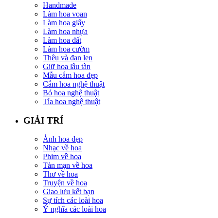
Handmade
Làm hoa voan
Làm hoa giấy
Làm hoa nhựa
Làm hoa đất
Làm hoa cườm
Thêu và đan len
Giữ hoa lâu tàn
Mẫu cắm hoa đẹp
Cắm hoa nghệ thuật
Bó hoa nghệ thuật
Tỉa hoa nghệ thuật
GIẢI TRÍ
Ảnh hoa đẹp
Nhạc về hoa
Phim về hoa
Tản mạn về hoa
Thơ về hoa
Truyện về hoa
Giao lưu kết bạn
Sự tích các loài hoa
Ý nghĩa các loài hoa