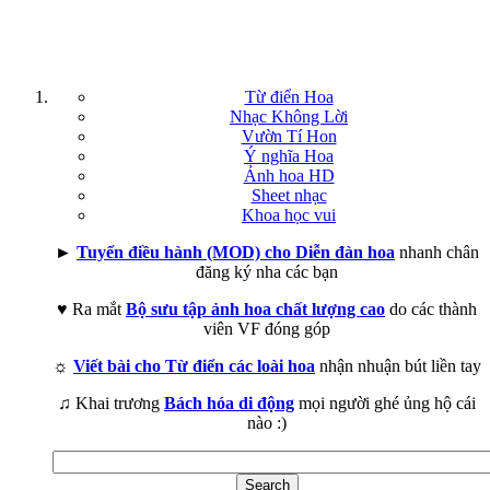
Từ điển Hoa
Nhạc Không Lời
Vườn Tí Hon
Ý nghĩa Hoa
Ảnh hoa HD
Sheet nhạc
Khoa học vui
►
Tuyển điều hành (MOD) cho Diễn đàn hoa
nhanh chân
đăng ký nha các bạn
♥ Ra mắt
Bộ sưu tập ảnh hoa chất lượng cao
do các thành
viên VF đóng góp
☼
Viết bài cho Từ điển các loài hoa
nhận nhuận bút liền tay
♫ Khai trương
Bách hóa di động
mọi người ghé ủng hộ cái
nào :)