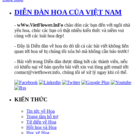
DIỄN ĐÀN HOA CỦA VIỆT NAM
-
wWw.VietFlower.InFo
chào đón các bạn đến với ngôi nhà
yêu hoa, chúc các bạn có thật nhiều kiến thức và niềm vui
cùng với các loài hoa đẹp!
- Đây là Diễn đàn về hoa do đó tất cả các bài viết không liên
quan tới hoa sẽ bị chúng tôi xóa bỏ mà không cần báo trước!
- Bài viết trong Diễn đàn được đăng bởi các thành viên, nếu
có khiếu nại về bản quyền bài viết xin vui lòng gửi email tới:
contact@vietflower.info, chúng tôi sẽ xử lý ngay khi có thể.
KIẾN THỨC
Tin tức về Hoa
Trung tâm hỗ trợ
Từ điển về Hoa
Hội hoạ và Hoa
Học vẽ Hoa