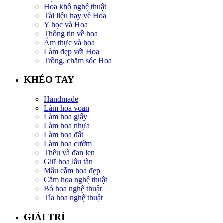
Hoa khô nghệ thuật
Tài liệu hay về Hoa
Y học và Hoa
Thông tin về hoa
Ẩm thực và hoa
Làm đẹp với Hoa
Trồng, chăm sóc Hoa
KHÉO TAY
Handmade
Làm hoa voan
Làm hoa giấy
Làm hoa nhựa
Làm hoa đất
Làm hoa cườm
Thêu và đan len
Giữ hoa lâu tàn
Mẫu cắm hoa đẹp
Cắm hoa nghệ thuật
Bó hoa nghệ thuật
Tỉa hoa nghệ thuật
GIẢI TRÍ