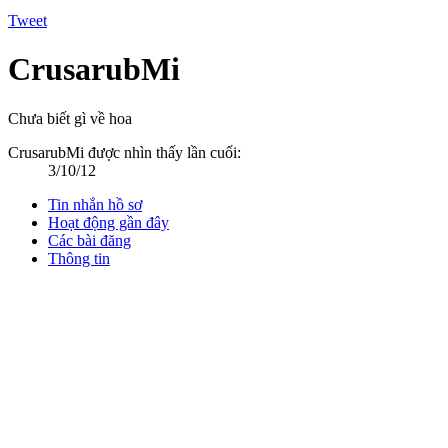
Tweet
CrusarubMi
Chưa biết gì về hoa
CrusarubMi được nhìn thấy lần cuối:
3/10/12
Tin nhắn hồ sơ
Hoạt động gần đây
Các bài đăng
Thông tin