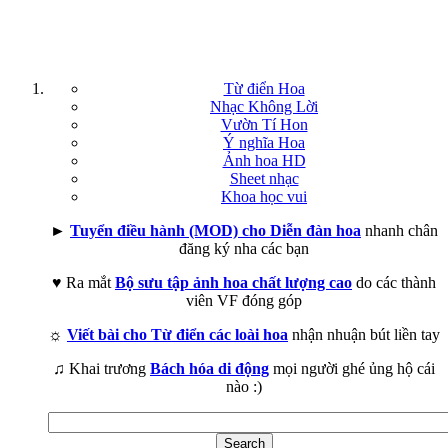
Từ điển Hoa
Nhạc Không Lời
Vườn Tí Hon
Ý nghĩa Hoa
Ảnh hoa HD
Sheet nhạc
Khoa học vui
►
Tuyển điều hành (MOD) cho Diễn đàn hoa
nhanh chân
đăng ký nha các bạn
♥ Ra mắt
Bộ sưu tập ảnh hoa chất lượng cao
do các thành
viên VF đóng góp
☼
Viết bài cho Từ điển các loài hoa
nhận nhuận bút liền tay
♫ Khai trương
Bách hóa di động
mọi người ghé ủng hộ cái
nào :)