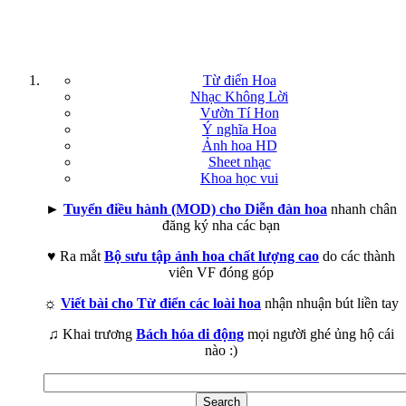
Từ điển Hoa
Nhạc Không Lời
Vườn Tí Hon
Ý nghĩa Hoa
Ảnh hoa HD
Sheet nhạc
Khoa học vui
►
Tuyển điều hành (MOD) cho Diễn đàn hoa
nhanh chân
đăng ký nha các bạn
♥ Ra mắt
Bộ sưu tập ảnh hoa chất lượng cao
do các thành
viên VF đóng góp
☼
Viết bài cho Từ điển các loài hoa
nhận nhuận bút liền tay
♫ Khai trương
Bách hóa di động
mọi người ghé ủng hộ cái
nào :)