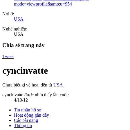
mode=viewprofile&amp;u=954
Nơi ở:
USA
Nghề nghiệp:
USA
Chia sẻ trang này
Tweet
cyncinvatte
Chưa biết gì về hoa
,
đến từ
USA
cyncinvatte được nhìn thấy lần cuối:
4/10/12
Tin nhắn hồ sơ
Hoạt động gần đây
Các bài đăng
Thông tin