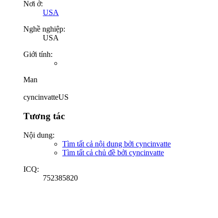
Nơi ở:
USA
Nghề nghiệp:
USA
Giới tính:
Man
cyncinvatteUS
Tương tác
Nội dung:
Tìm tất cả nội dung bởi cyncinvatte
Tìm tất cả chủ đề bởi cyncinvatte
ICQ:
752385820