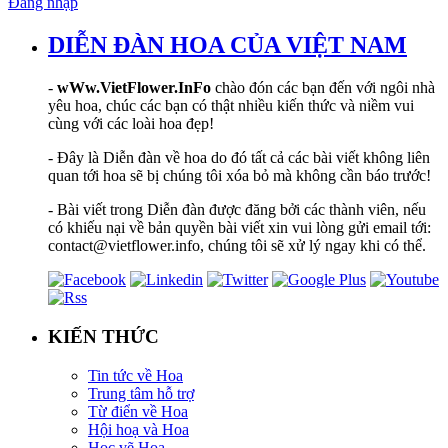
Đăng nhập
DIỄN ĐÀN HOA CỦA VIỆT NAM
-
wWw.VietFlower.InFo
chào đón các bạn đến với ngôi nhà
yêu hoa, chúc các bạn có thật nhiều kiến thức và niềm vui
cùng với các loài hoa đẹp!
- Đây là Diễn đàn về hoa do đó tất cả các bài viết không liên
quan tới hoa sẽ bị chúng tôi xóa bỏ mà không cần báo trước!
- Bài viết trong Diễn đàn được đăng bởi các thành viên, nếu
có khiếu nại về bản quyền bài viết xin vui lòng gửi email tới:
contact@vietflower.info, chúng tôi sẽ xử lý ngay khi có thể.
KIẾN THỨC
Tin tức về Hoa
Trung tâm hỗ trợ
Từ điển về Hoa
Hội hoạ và Hoa
Học vẽ Hoa