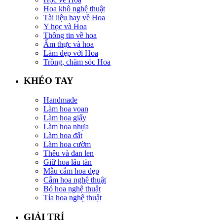
Hoa khô nghệ thuật
Tài liệu hay về Hoa
Y học và Hoa
Thông tin về hoa
Ẩm thực và hoa
Làm đẹp với Hoa
Trồng, chăm sóc Hoa
KHÉO TAY
Handmade
Làm hoa voan
Làm hoa giấy
Làm hoa nhựa
Làm hoa đất
Làm hoa cườm
Thêu và đan len
Giữ hoa lâu tàn
Mẫu cắm hoa đẹp
Cắm hoa nghệ thuật
Bó hoa nghệ thuật
Tỉa hoa nghệ thuật
GIẢI TRÍ