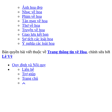
Ảnh hoa đẹp
Nhạc về hoa
Phim về hoa
Tản mạn về hoa
Thơ về hoa
Truyện về hoa
Giao lưu kết bạn
Sự tích các loài hoa
Ý nghĩa các loài hoa
Bản quyền bài viết thuộc về
Trang thông tin về Hoa
, chỉnh sửa bởi
Lê Vỹ
Quy định và Nội quy
Liên hệ
Trợ giúp
Trang chủ