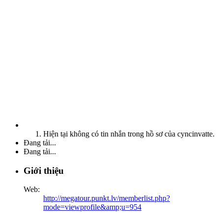
Hiện tại không có tin nhắn trong hồ sơ của cyncinvatte.
Đang tải...
Đang tải...
Giới thiệu
Web:
http://megatour.punkt.lv/memberlist.php?
mode=viewprofile&amp;u=954