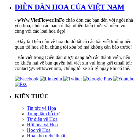
DIỄN ĐÀN HOA CỦA VIỆT NAM
-
wWw.VietFlower.InFo
chào đón các bạn đến với ngôi nhà
yêu hoa, chúc các bạn có thật nhiều kiến thức và niềm vui
cùng với các loài hoa đẹp!
- Đây là Diễn đàn về hoa do đó tất cả các bài viết không liên
quan tới hoa sẽ bị chúng tôi xóa bỏ mà không cần báo trước!
- Bài viết trong Diễn đàn được đăng bởi các thành viên, nếu
có khiếu nại về bản quyền bài viết xin vui lòng gửi email tới:
contact@vietflower.info, chúng tôi sẽ xử lý ngay khi có thể.
KIẾN THỨC
Tin tức về Hoa
Trung tâm hỗ trợ
Từ điển về Hoa
Hội hoạ và Hoa
Học vẽ Hoa
Hoa khô nghệ thuật