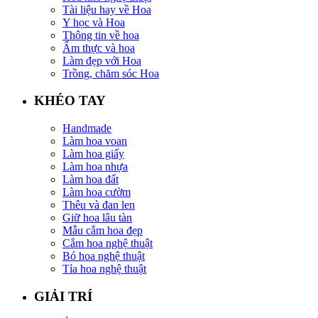
Tài liệu hay về Hoa
Y học và Hoa
Thông tin về hoa
Ẩm thực và hoa
Làm đẹp với Hoa
Trồng, chăm sóc Hoa
KHÉO TAY
Handmade
Làm hoa voan
Làm hoa giấy
Làm hoa nhựa
Làm hoa đất
Làm hoa cườm
Thêu và đan len
Giữ hoa lâu tàn
Mẫu cắm hoa đẹp
Cắm hoa nghệ thuật
Bó hoa nghệ thuật
Tỉa hoa nghệ thuật
GIẢI TRÍ