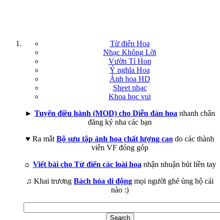
Từ điển Hoa
Nhạc Không Lời
Vườn Tí Hon
Ý nghĩa Hoa
Ảnh hoa HD
Sheet nhạc
Khoa học vui
►
Tuyển điều hành (MOD) cho Diễn đàn hoa
nhanh chân
đăng ký nha các bạn
♥ Ra mắt
Bộ sưu tập ảnh hoa chất lượng cao
do các thành
viên VF đóng góp
☼
Viết bài cho Từ điển các loài hoa
nhận nhuận bút liền tay
♫ Khai trương
Bách hóa di động
mọi người ghé ủng hộ cái
nào :)