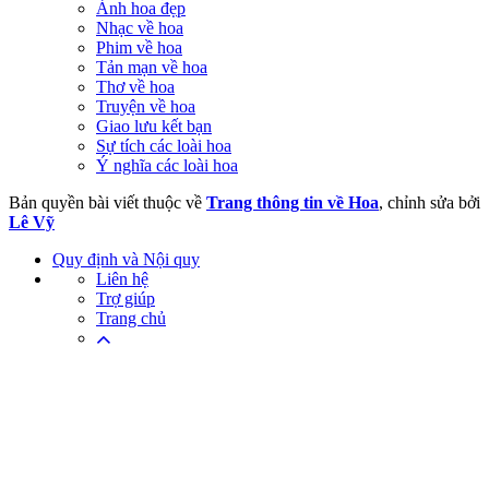
Ảnh hoa đẹp
Nhạc về hoa
Phim về hoa
Tản mạn về hoa
Thơ về hoa
Truyện về hoa
Giao lưu kết bạn
Sự tích các loài hoa
Ý nghĩa các loài hoa
Bản quyền bài viết thuộc về
Trang thông tin về Hoa
, chỉnh sửa bởi
Lê Vỹ
Quy định và Nội quy
Liên hệ
Trợ giúp
Trang chủ