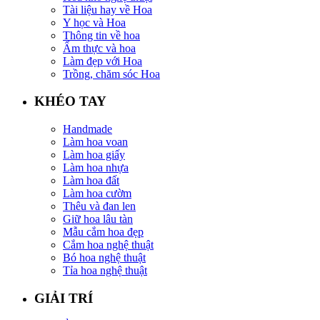
Tài liệu hay về Hoa
Y học và Hoa
Thông tin về hoa
Ẩm thực và hoa
Làm đẹp với Hoa
Trồng, chăm sóc Hoa
KHÉO TAY
Handmade
Làm hoa voan
Làm hoa giấy
Làm hoa nhựa
Làm hoa đất
Làm hoa cườm
Thêu và đan len
Giữ hoa lâu tàn
Mẫu cắm hoa đẹp
Cắm hoa nghệ thuật
Bó hoa nghệ thuật
Tỉa hoa nghệ thuật
GIẢI TRÍ