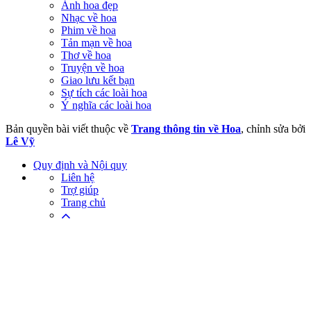
Ảnh hoa đẹp
Nhạc về hoa
Phim về hoa
Tản mạn về hoa
Thơ về hoa
Truyện về hoa
Giao lưu kết bạn
Sự tích các loài hoa
Ý nghĩa các loài hoa
Bản quyền bài viết thuộc về
Trang thông tin về Hoa
, chỉnh sửa bởi
Lê Vỹ
Quy định và Nội quy
Liên hệ
Trợ giúp
Trang chủ