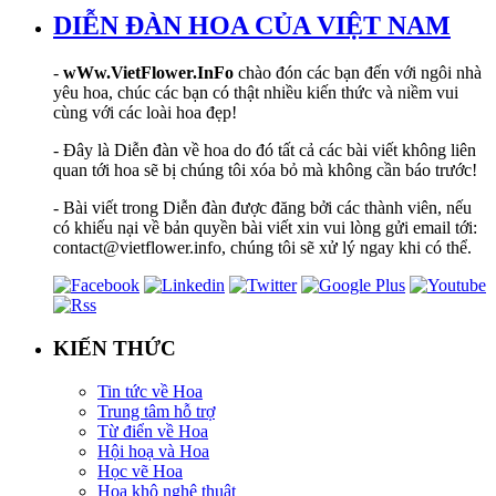
DIỄN ĐÀN HOA CỦA VIỆT NAM
-
wWw.VietFlower.InFo
chào đón các bạn đến với ngôi nhà
yêu hoa, chúc các bạn có thật nhiều kiến thức và niềm vui
cùng với các loài hoa đẹp!
- Đây là Diễn đàn về hoa do đó tất cả các bài viết không liên
quan tới hoa sẽ bị chúng tôi xóa bỏ mà không cần báo trước!
- Bài viết trong Diễn đàn được đăng bởi các thành viên, nếu
có khiếu nại về bản quyền bài viết xin vui lòng gửi email tới:
contact@vietflower.info, chúng tôi sẽ xử lý ngay khi có thể.
KIẾN THỨC
Tin tức về Hoa
Trung tâm hỗ trợ
Từ điển về Hoa
Hội hoạ và Hoa
Học vẽ Hoa
Hoa khô nghệ thuật