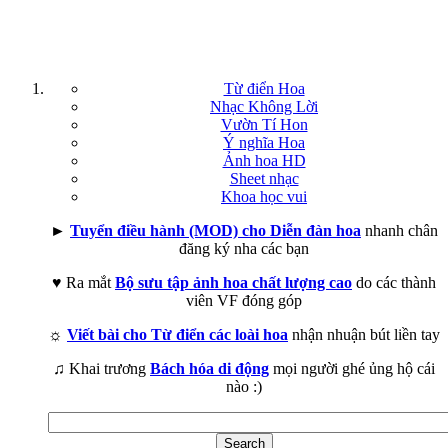
Từ điển Hoa
Nhạc Không Lời
Vườn Tí Hon
Ý nghĩa Hoa
Ảnh hoa HD
Sheet nhạc
Khoa học vui
►
Tuyển điều hành (MOD) cho Diễn đàn hoa
nhanh chân
đăng ký nha các bạn
♥ Ra mắt
Bộ sưu tập ảnh hoa chất lượng cao
do các thành
viên VF đóng góp
☼
Viết bài cho Từ điển các loài hoa
nhận nhuận bút liền tay
♫ Khai trương
Bách hóa di động
mọi người ghé ủng hộ cái
nào :)