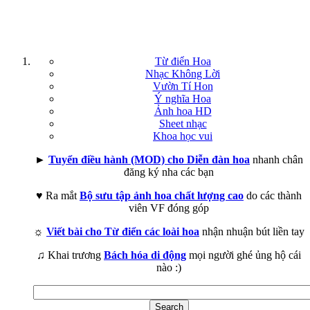
Từ điển Hoa
Nhạc Không Lời
Vườn Tí Hon
Ý nghĩa Hoa
Ảnh hoa HD
Sheet nhạc
Khoa học vui
►
Tuyển điều hành (MOD) cho Diễn đàn hoa
nhanh chân
đăng ký nha các bạn
♥ Ra mắt
Bộ sưu tập ảnh hoa chất lượng cao
do các thành
viên VF đóng góp
☼
Viết bài cho Từ điển các loài hoa
nhận nhuận bút liền tay
♫ Khai trương
Bách hóa di động
mọi người ghé ủng hộ cái
nào :)