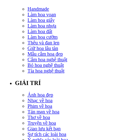
Handmade
Làm hoa voan
Làm hoa giấy
Làm hoa nhựa
Làm hoa đất
Làm hoa cườm
Thêu và đan len
Giữ hoa lâu tàn
Mẫu cắm hoa đẹp
Cắm hoa nghệ thuật
Bó hoa nghệ thuật
Tỉa hoa nghệ thuật
GIẢI TRÍ
Ảnh hoa đẹp
Nhạc về hoa
Phim về hoa
Tản mạn về hoa
Thơ về hoa
Truyện về hoa
Giao lưu kết bạn
Sự tích các loài hoa
Ý nghĩa các loài hoa