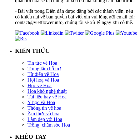
quan tới hoa sẽ bị chúng tôi xóa bỏ mà không cần báo trước!
- Bài viết trong Diễn đàn được đăng bởi các thành viên, nếu
có khiếu nại về bản quyền bài viết xin vui lòng gửi email tới:
contact@vietflower.info, chúng tôi sẽ xử lý ngay khi có thể.
KIẾN THỨC
Tin tức về Hoa
Trung tâm hỗ trợ
Từ điển về Hoa
Hội hoạ và Hoa
Học vẽ Hoa
Hoa khô nghệ thuật
Tài liệu hay về Hoa
Y học và Hoa
Thông tin về hoa
Ẩm thực và hoa
Làm đẹp với Hoa
Trồng, chăm sóc Hoa
KHÉO TAY