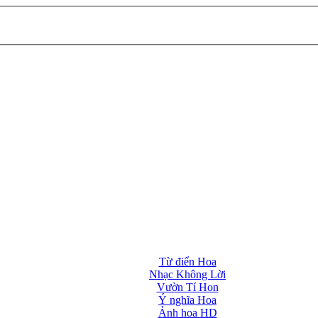
Từ điển Hoa
Nhạc Không Lời
Vườn Tí Hon
Ý nghĩa Hoa
Ảnh hoa HD