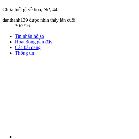
Chưa biết gì về hoa
, Nữ, 44
danthanh139 được nhìn thấy lần cuối:
30/7/16
Tin nhắn hồ sơ
Hoạt động gần đây
Các bài đăng
Thông tin