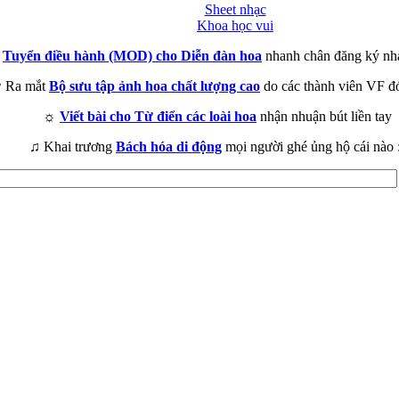
Sheet nhạc
Khoa học vui
►
Tuyển điều hành (MOD) cho Diễn đàn hoa
nhanh chân đăng ký nh
 Ra mắt
Bộ sưu tập ảnh hoa chất lượng cao
do các thành viên VF đ
☼
Viết bài cho Từ điển các loài hoa
nhận nhuận bút liền tay
♫ Khai trương
Bách hóa di động
mọi người ghé ủng hộ cái nào 