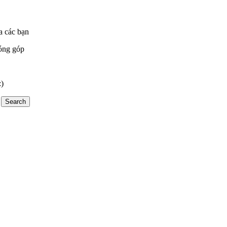
a các bạn
óng góp
:)