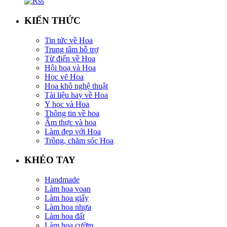
KIẾN THỨC
Tin tức về Hoa
Trung tâm hỗ trợ
Từ điển về Hoa
Hội hoạ và Hoa
Học vẽ Hoa
Hoa khô nghệ thuật
Tài liệu hay về Hoa
Y học và Hoa
Thông tin về hoa
Ẩm thực và hoa
Làm đẹp với Hoa
Trồng, chăm sóc Hoa
KHÉO TAY
Handmade
Làm hoa voan
Làm hoa giấy
Làm hoa nhựa
Làm hoa đất
Làm hoa cườm