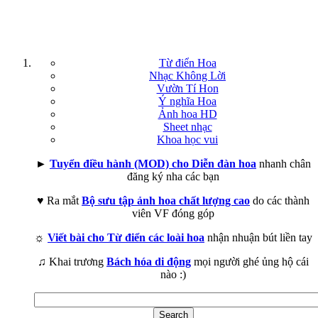
Từ điển Hoa
Nhạc Không Lời
Vườn Tí Hon
Ý nghĩa Hoa
Ảnh hoa HD
Sheet nhạc
Khoa học vui
►
Tuyển điều hành (MOD) cho Diễn đàn hoa
nhanh chân
đăng ký nha các bạn
♥ Ra mắt
Bộ sưu tập ảnh hoa chất lượng cao
do các thành
viên VF đóng góp
☼
Viết bài cho Từ điển các loài hoa
nhận nhuận bút liền tay
♫ Khai trương
Bách hóa di động
mọi người ghé ủng hộ cái
nào :)