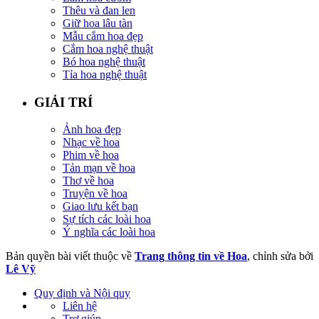
Thêu và đan len
Giữ hoa lâu tàn
Mẫu cắm hoa đẹp
Cắm hoa nghệ thuật
Bó hoa nghệ thuật
Tỉa hoa nghệ thuật
GIẢI TRÍ
Ảnh hoa đẹp
Nhạc về hoa
Phim về hoa
Tản mạn về hoa
Thơ về hoa
Truyện về hoa
Giao lưu kết bạn
Sự tích các loài hoa
Ý nghĩa các loài hoa
Bản quyền bài viết thuộc về
Trang thông tin về Hoa
, chỉnh sửa bởi
Lê Vỹ
Quy định và Nội quy
Liên hệ
Trợ giúp