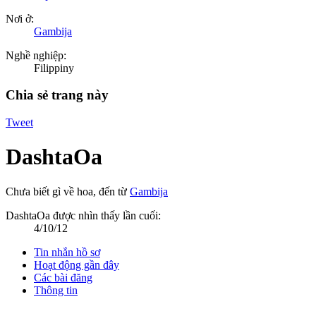
Nơi ở:
Gambija
Nghề nghiệp:
Filippiny
Chia sẻ trang này
Tweet
DashtaOa
Chưa biết gì về hoa
,
đến từ
Gambija
DashtaOa được nhìn thấy lần cuối:
4/10/12
Tin nhắn hồ sơ
Hoạt động gần đây
Các bài đăng
Thông tin