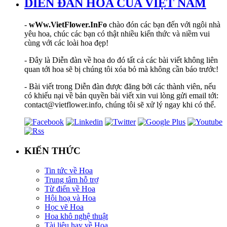
DIỄN ĐÀN HOA CỦA VIỆT NAM
-
wWw.VietFlower.InFo
chào đón các bạn đến với ngôi nhà
yêu hoa, chúc các bạn có thật nhiều kiến thức và niềm vui
cùng với các loài hoa đẹp!
- Đây là Diễn đàn về hoa do đó tất cả các bài viết không liên
quan tới hoa sẽ bị chúng tôi xóa bỏ mà không cần báo trước!
- Bài viết trong Diễn đàn được đăng bởi các thành viên, nếu
có khiếu nại về bản quyền bài viết xin vui lòng gửi email tới:
contact@vietflower.info, chúng tôi sẽ xử lý ngay khi có thể.
KIẾN THỨC
Tin tức về Hoa
Trung tâm hỗ trợ
Từ điển về Hoa
Hội hoạ và Hoa
Học vẽ Hoa
Hoa khô nghệ thuật
Tài liệu hay về Hoa