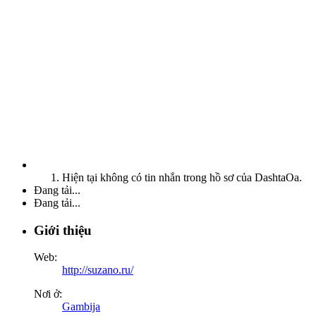
Hiện tại không có tin nhắn trong hồ sơ của DashtaOa.
Đang tải...
Đang tải...
Giới thiệu
Web:
http://suzano.ru/
Nơi ở:
Gambija