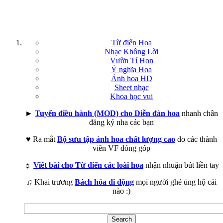
Từ điển Hoa
Nhạc Không Lời
Vườn Tí Hon
Ý nghĩa Hoa
Ảnh hoa HD
Sheet nhạc
Khoa học vui
►
Tuyển điều hành (MOD) cho Diễn đàn hoa
nhanh chân
đăng ký nha các bạn
♥ Ra mắt
Bộ sưu tập ảnh hoa chất lượng cao
do các thành
viên VF đóng góp
☼
Viết bài cho Từ điển các loài hoa
nhận nhuận bút liền tay
♫ Khai trương
Bách hóa di động
mọi người ghé ủng hộ cái
nào :)