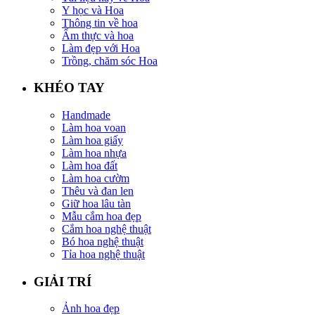
Y học và Hoa
Thông tin về hoa
Ẩm thực và hoa
Làm đẹp với Hoa
Trồng, chăm sóc Hoa
KHÉO TAY
Handmade
Làm hoa voan
Làm hoa giấy
Làm hoa nhựa
Làm hoa đất
Làm hoa cườm
Thêu và đan len
Giữ hoa lâu tàn
Mẫu cắm hoa đẹp
Cắm hoa nghệ thuật
Bó hoa nghệ thuật
Tỉa hoa nghệ thuật
GIẢI TRÍ
Ảnh hoa đẹp