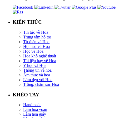
KIẾN THỨC
Tin tức về Hoa
Trung tâm hỗ trợ
Từ điển về Hoa
Hội hoạ và Hoa
Học vẽ Hoa
Hoa khô nghệ thuật
Tài liệu hay về Hoa
Y học và Hoa
Thông tin về hoa
Ẩm thực và hoa
Làm đẹp với Hoa
Trồng, chăm sóc Hoa
KHÉO TAY
Handmade
Làm hoa voan
Làm hoa giấy