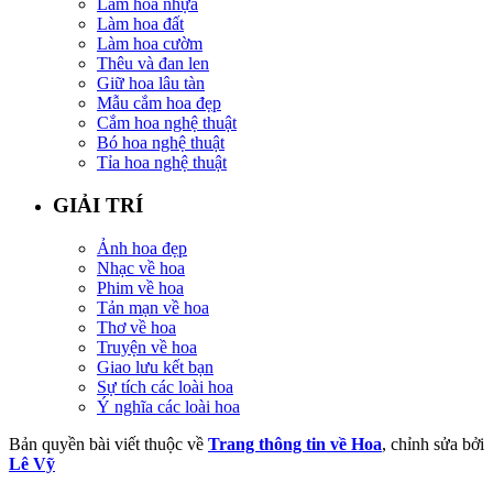
Làm hoa nhựa
Làm hoa đất
Làm hoa cườm
Thêu và đan len
Giữ hoa lâu tàn
Mẫu cắm hoa đẹp
Cắm hoa nghệ thuật
Bó hoa nghệ thuật
Tỉa hoa nghệ thuật
GIẢI TRÍ
Ảnh hoa đẹp
Nhạc về hoa
Phim về hoa
Tản mạn về hoa
Thơ về hoa
Truyện về hoa
Giao lưu kết bạn
Sự tích các loài hoa
Ý nghĩa các loài hoa
Bản quyền bài viết thuộc về
Trang thông tin về Hoa
, chỉnh sửa bởi
Lê Vỹ