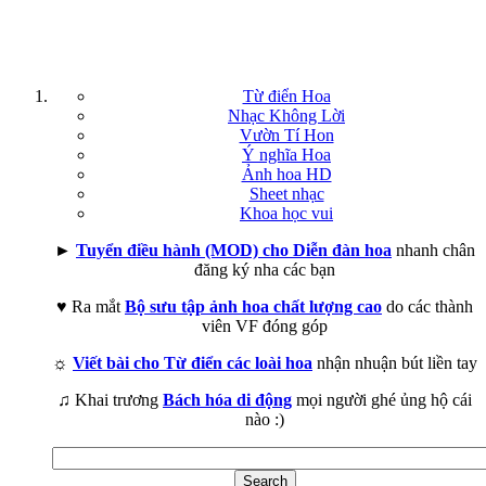
Từ điển Hoa
Nhạc Không Lời
Vườn Tí Hon
Ý nghĩa Hoa
Ảnh hoa HD
Sheet nhạc
Khoa học vui
►
Tuyển điều hành (MOD) cho Diễn đàn hoa
nhanh chân
đăng ký nha các bạn
♥ Ra mắt
Bộ sưu tập ảnh hoa chất lượng cao
do các thành
viên VF đóng góp
☼
Viết bài cho Từ điển các loài hoa
nhận nhuận bút liền tay
♫ Khai trương
Bách hóa di động
mọi người ghé ủng hộ cái
nào :)