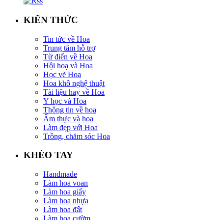
KIẾN THỨC
Tin tức về Hoa
Trung tâm hỗ trợ
Từ điển về Hoa
Hội hoạ và Hoa
Học vẽ Hoa
Hoa khô nghệ thuật
Tài liệu hay về Hoa
Y học và Hoa
Thông tin về hoa
Ẩm thực và hoa
Làm đẹp với Hoa
Trồng, chăm sóc Hoa
KHÉO TAY
Handmade
Làm hoa voan
Làm hoa giấy
Làm hoa nhựa
Làm hoa đất
Làm hoa cườm