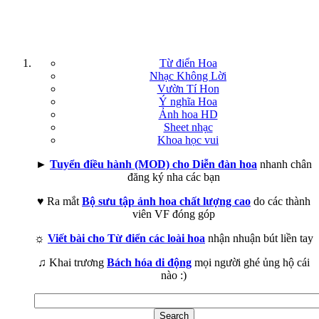
Từ điển Hoa
Nhạc Không Lời
Vườn Tí Hon
Ý nghĩa Hoa
Ảnh hoa HD
Sheet nhạc
Khoa học vui
►
Tuyển điều hành (MOD) cho Diễn đàn hoa
nhanh chân
đăng ký nha các bạn
♥ Ra mắt
Bộ sưu tập ảnh hoa chất lượng cao
do các thành
viên VF đóng góp
☼
Viết bài cho Từ điển các loài hoa
nhận nhuận bút liền tay
♫ Khai trương
Bách hóa di động
mọi người ghé ủng hộ cái
nào :)