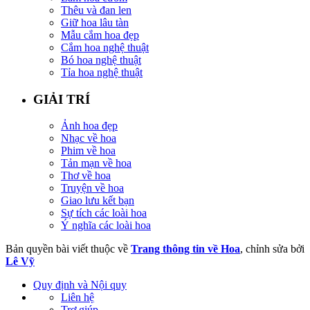
Thêu và đan len
Giữ hoa lâu tàn
Mẫu cắm hoa đẹp
Cắm hoa nghệ thuật
Bó hoa nghệ thuật
Tỉa hoa nghệ thuật
GIẢI TRÍ
Ảnh hoa đẹp
Nhạc về hoa
Phim về hoa
Tản mạn về hoa
Thơ về hoa
Truyện về hoa
Giao lưu kết bạn
Sự tích các loài hoa
Ý nghĩa các loài hoa
Bản quyền bài viết thuộc về
Trang thông tin về Hoa
, chỉnh sửa bởi
Lê Vỹ
Quy định và Nội quy
Liên hệ
Trợ giúp