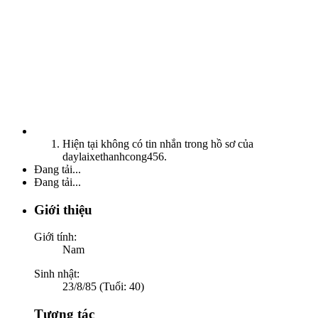
Hiện tại không có tin nhắn trong hồ sơ của
daylaixethanhcong456.
Đang tải...
Đang tải...
Giới thiệu
Giới tính:
Nam
Sinh nhật:
23/8/85 (Tuổi: 40)
Tương tác