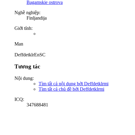
Bagamskie ostrova
Nghề nghiệp:
Finljandija
Giới tính:
Man
DeffdetklrEnSC
Tương tác
Nội dung:
Tìm tất cả nội dung bởi Deffdetklrmi
Tìm tất cả chủ đề bởi Deffdetklrmi
ICQ:
347688481