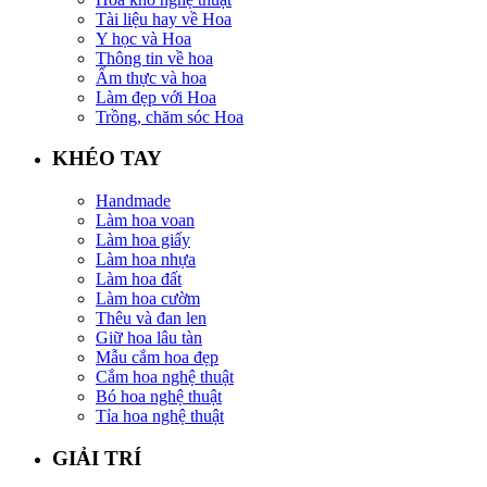
Tài liệu hay về Hoa
Y học và Hoa
Thông tin về hoa
Ẩm thực và hoa
Làm đẹp với Hoa
Trồng, chăm sóc Hoa
KHÉO TAY
Handmade
Làm hoa voan
Làm hoa giấy
Làm hoa nhựa
Làm hoa đất
Làm hoa cườm
Thêu và đan len
Giữ hoa lâu tàn
Mẫu cắm hoa đẹp
Cắm hoa nghệ thuật
Bó hoa nghệ thuật
Tỉa hoa nghệ thuật
GIẢI TRÍ