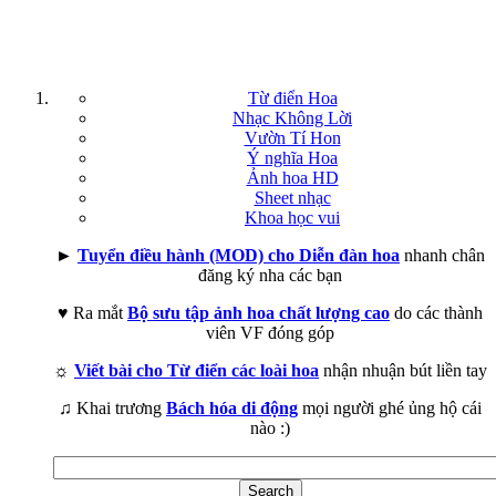
Từ điển Hoa
Nhạc Không Lời
Vườn Tí Hon
Ý nghĩa Hoa
Ảnh hoa HD
Sheet nhạc
Khoa học vui
►
Tuyển điều hành (MOD) cho Diễn đàn hoa
nhanh chân
đăng ký nha các bạn
♥ Ra mắt
Bộ sưu tập ảnh hoa chất lượng cao
do các thành
viên VF đóng góp
☼
Viết bài cho Từ điển các loài hoa
nhận nhuận bút liền tay
♫ Khai trương
Bách hóa di động
mọi người ghé ủng hộ cái
nào :)