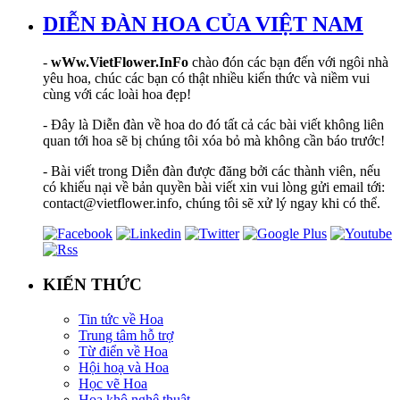
DIỄN ĐÀN HOA CỦA VIỆT NAM
-
wWw.VietFlower.InFo
chào đón các bạn đến với ngôi nhà
yêu hoa, chúc các bạn có thật nhiều kiến thức và niềm vui
cùng với các loài hoa đẹp!
- Đây là Diễn đàn về hoa do đó tất cả các bài viết không liên
quan tới hoa sẽ bị chúng tôi xóa bỏ mà không cần báo trước!
- Bài viết trong Diễn đàn được đăng bởi các thành viên, nếu
có khiếu nại về bản quyền bài viết xin vui lòng gửi email tới:
contact@vietflower.info, chúng tôi sẽ xử lý ngay khi có thể.
KIẾN THỨC
Tin tức về Hoa
Trung tâm hỗ trợ
Từ điển về Hoa
Hội hoạ và Hoa
Học vẽ Hoa
Hoa khô nghệ thuật