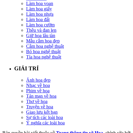
Làm hoa voan
Làm hoa giấy
Làm hoa nhựa
Làm hoa đất
Làm hoa cườm
Thêu và đan len
Giữ hoa lâu tàn
Mẫu cắm hoa đẹp
Cắm hoa nghệ thuật
Bó hoa nghệ thuật
Tỉa hoa nghệ thuật
GIẢI TRÍ
Ảnh hoa đẹp
Nhạc về hoa
Phim về hoa
Tản mạn về hoa
Thơ về hoa
Truyện về hoa
Giao lưu kết bạn
Sự tích các loài hoa
Ý nghĩa các loài hoa
Bản quyền bài viết thuộc về
Trang thông tin về Hoa
, chỉnh sửa bởi