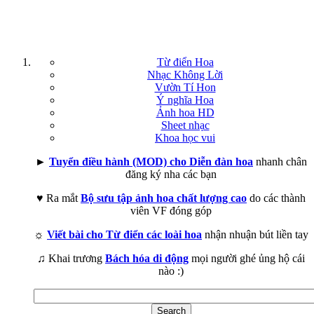
Từ điển Hoa
Nhạc Không Lời
Vườn Tí Hon
Ý nghĩa Hoa
Ảnh hoa HD
Sheet nhạc
Khoa học vui
►
Tuyển điều hành (MOD) cho Diễn đàn hoa
nhanh chân
đăng ký nha các bạn
♥ Ra mắt
Bộ sưu tập ảnh hoa chất lượng cao
do các thành
viên VF đóng góp
☼
Viết bài cho Từ điển các loài hoa
nhận nhuận bút liền tay
♫ Khai trương
Bách hóa di động
mọi người ghé ủng hộ cái
nào :)