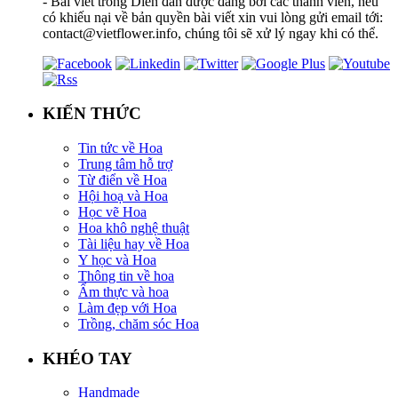
- Bài viết trong Diễn đàn được đăng bởi các thành viên, nếu
có khiếu nại về bản quyền bài viết xin vui lòng gửi email tới:
contact@vietflower.info, chúng tôi sẽ xử lý ngay khi có thể.
KIẾN THỨC
Tin tức về Hoa
Trung tâm hỗ trợ
Từ điển về Hoa
Hội hoạ và Hoa
Học vẽ Hoa
Hoa khô nghệ thuật
Tài liệu hay về Hoa
Y học và Hoa
Thông tin về hoa
Ẩm thực và hoa
Làm đẹp với Hoa
Trồng, chăm sóc Hoa
KHÉO TAY
Handmade