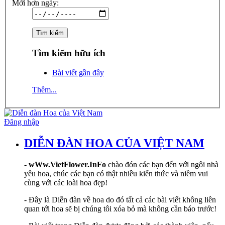
Mới hơn ngày:
Tìm kiếm hữu ích
Bài viết gần đây
Thêm...
Đăng nhập
DIỄN ĐÀN HOA CỦA VIỆT NAM
-
wWw.VietFlower.InFo
chào đón các bạn đến với ngôi nhà
yêu hoa, chúc các bạn có thật nhiều kiến thức và niềm vui
cùng với các loài hoa đẹp!
- Đây là Diễn đàn về hoa do đó tất cả các bài viết không liên
quan tới hoa sẽ bị chúng tôi xóa bỏ mà không cần báo trước!