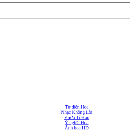
Từ điển Hoa
Nhạc Không Lời
Vườn Tí Hon
Ý nghĩa Hoa
Ảnh hoa HD