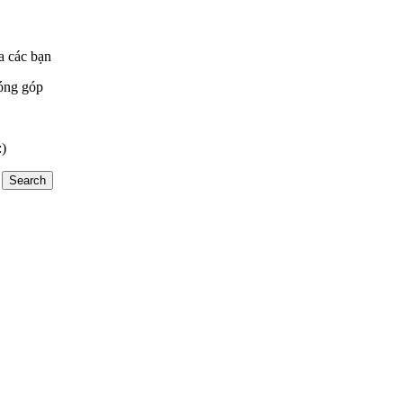
a các bạn
óng góp
:)