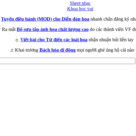
Sheet nhạc
Khoa học vui
►
Tuyển điều hành (MOD) cho Diễn đàn hoa
nhanh chân đăng ký nh
 Ra mắt
Bộ sưu tập ảnh hoa chất lượng cao
do các thành viên VF đ
☼
Viết bài cho Từ điển các loài hoa
nhận nhuận bút liền tay
♫ Khai trương
Bách hóa di động
mọi người ghé ủng hộ cái nào 