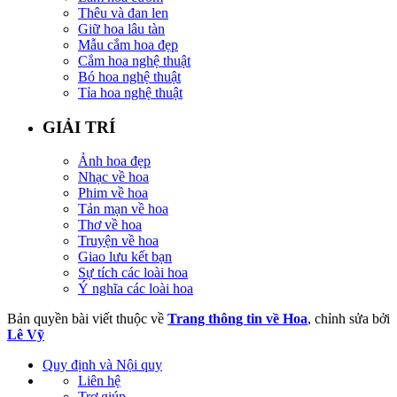
Thêu và đan len
Giữ hoa lâu tàn
Mẫu cắm hoa đẹp
Cắm hoa nghệ thuật
Bó hoa nghệ thuật
Tỉa hoa nghệ thuật
GIẢI TRÍ
Ảnh hoa đẹp
Nhạc về hoa
Phim về hoa
Tản mạn về hoa
Thơ về hoa
Truyện về hoa
Giao lưu kết bạn
Sự tích các loài hoa
Ý nghĩa các loài hoa
Bản quyền bài viết thuộc về
Trang thông tin về Hoa
, chỉnh sửa bởi
Lê Vỹ
Quy định và Nội quy
Liên hệ
Trợ giúp