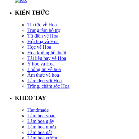
KIẾN THỨC
Tin tức về Hoa
Trung tâm hỗ trợ
Từ điển về Hoa
Hội hoạ và Hoa
Học vẽ Hoa
Hoa khô nghệ thuật
Tài liệu hay về Hoa
Y học và Hoa
Thông tin về hoa
Ẩm thực và hoa
Làm đẹp với Hoa
Trồng, chăm sóc Hoa
KHÉO TAY
Handmade
Làm hoa voan
Làm hoa giấy
Làm hoa nhựa
Làm hoa đất
Làm hoa cườm