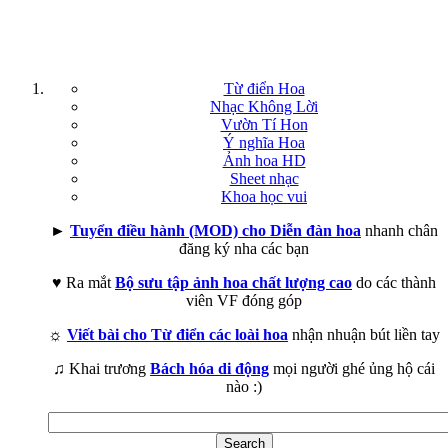
Từ điển Hoa
Nhạc Không Lời
Vườn Tí Hon
Ý nghĩa Hoa
Ảnh hoa HD
Sheet nhạc
Khoa học vui
►
Tuyển điều hành (MOD) cho Diễn đàn hoa
nhanh chân
đăng ký nha các bạn
♥ Ra mắt
Bộ sưu tập ảnh hoa chất lượng cao
do các thành
viên VF đóng góp
☼
Viết bài cho Từ điển các loài hoa
nhận nhuận bút liền tay
♫ Khai trương
Bách hóa di động
mọi người ghé ủng hộ cái
nào :)